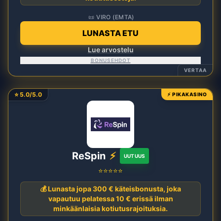
📜
VIRO (EMTA)
LUNASTA ETU
Lue arvostelu
BONUSEHDOT
VERTAA
⭐ 5.0/5.0
⚡ PIKAKASINO
ReSpin
⚡
UUTUUS
⭐⭐⭐⭐⭐
💰 Lunasta jopa 300 € käteisbonusta, joka
vapautuu pelatessa 10 € erissä ilman
minkäänlaisia kotiutusrajoituksia.