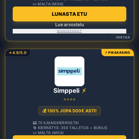
📜
MALTA (MGA)
LUNASTA ETU
Lue arvostelu
BONUSEHDOT
VERTAA
⭐ 4.9/5.0
⚡ PIKAKASINO
Simppeli
⚡
⭐⭐⭐⭐
💰 150% JOPA 500€ ASTI!
🎰
75 ILMAISKIERROSTA!
🔄
KIERRÄTYS: 35X TALLETUS + BONUS
📜
MALTA (MGA)