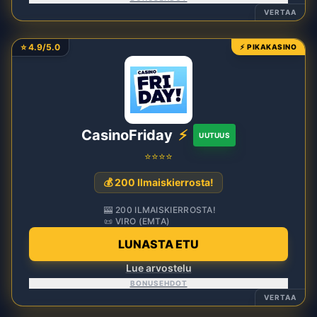
VERTAA
⭐ 4.9/5.0
⚡ PIKAKASINO
CasinoFriday
⚡
UUTUUS
⭐⭐⭐⭐
💰 200 Ilmaiskierrosta!
🎰
200 ILMAISKIERROSTA!
📜
VIRO (EMTA)
LUNASTA ETU
Lue arvostelu
BONUSEHDOT
VERTAA