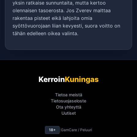
yksin ratkaise sunnuntaita, mutta kertoo
olennaisen tasoerosta. Jos Zverev malttaa
rakentaa pisteet eikä lahjoita omia
syöttövuorojaan liian kevyesti, suora voitto on
tähän edelleen oikea valinta.
Kerroin
Kuningas
Tietoa meistä
Tietosuojaseloste
Ota yhteyttä
Uutiset
18+
|
GamCare / Peluuri