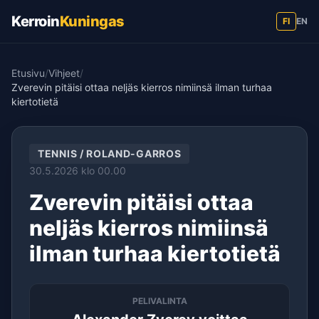
Kerroin
Kuningas
FI
EN
Etusivu
/
Vihjeet
/
Zverevin pitäisi ottaa neljäs kierros nimiinsä ilman turhaa
kiertotietä
TENNIS / ROLAND-GARROS
30.5.2026 klo 00.00
Zverevin pitäisi ottaa
neljäs kierros nimiinsä
ilman turhaa kiertotietä
PELIVALINTA