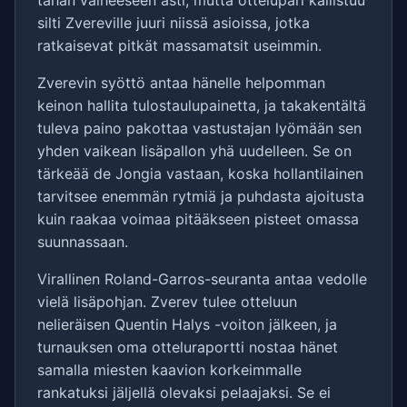
tähän vaiheeseen asti, mutta ottelupari kallistuu
silti Zvereville juuri niissä asioissa, jotka
ratkaisevat pitkät massamatsit useimmin.
Zverevin syöttö antaa hänelle helpomman
keinon hallita tulostaulupainetta, ja takakentältä
tuleva paino pakottaa vastustajan lyömään sen
yhden vaikean lisäpallon yhä uudelleen. Se on
tärkeää de Jongia vastaan, koska hollantilainen
tarvitsee enemmän rytmiä ja puhdasta ajoitusta
kuin raakaa voimaa pitääkseen pisteet omassa
suunnassaan.
Virallinen Roland-Garros-seuranta antaa vedolle
vielä lisäpohjan. Zverev tulee otteluun
nelieräisen Quentin Halys -voiton jälkeen, ja
turnauksen oma otteluraportti nostaa hänet
samalla miesten kaavion korkeimmalle
rankatuksi jäljellä olevaksi pelaajaksi. Se ei