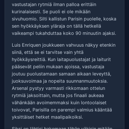
vastustajan rytmiä ilman palloa erittäin
kurinalaisesti. Se puoli ei ole mikään
sivuhuomio. Silti kallistun Parisin puolelle, koska
sen hyökkäyksen yläraja on tällä hetkellä
vaikeampi tukahduttaa koko 90 minuutin ajaksi.
Luis Enriquen joukkueen vahvuus näkyy etenkin
siinä, että se ei tarvitse vain yhtä
hyökkäysreittiä. Kun laitapuolustajat ja laiturit
pääsevät peliin mukaan ajoissa, vastustaja
joutuu puolustamaan samaan aikaan leveyttä,
juoksuvoimaa ja nopeita suunnanmuutoksia.
Arsenal pystyy varmasti rikkomaan ottelun
rytmiä jaksoittain, mutta jos finaali aukeaa
vähänkään avoimemmaksi kuin lontoolaiset
toivovat, Parisilla on parempi valmius kääntää
yksittäiset hetket maalipaikoiksi.
Siksi en lähtisi hakemaan tähän väkisin mitään