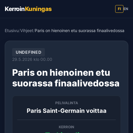
Kerroin
Kuningas
FI
EN
Etusivu
/
Vihjeet
/
Paris on hienoinen etu suorassa finaalivedossa
UNDEFINED
29.5.2026 klo 00.00
Paris on hienoinen etu
suorassa finaalivedossa
PELIVALINTA
Paris Saint-Germain voittaa
KERROIN