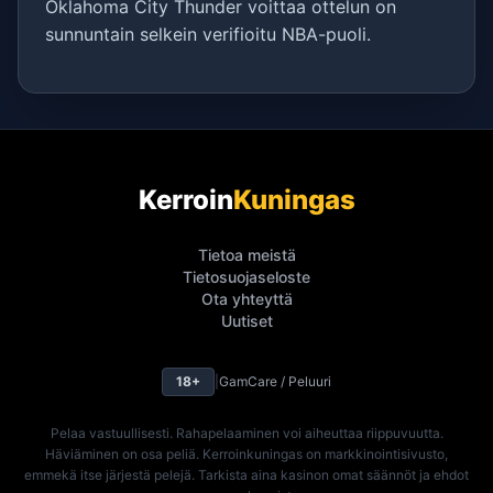
Oklahoma City Thunder voittaa ottelun on
sunnuntain selkein verifioitu NBA-puoli.
Kerroin
Kuningas
Tietoa meistä
Tietosuojaseloste
Ota yhteyttä
Uutiset
18+
|
GamCare / Peluuri
Pelaa vastuullisesti. Rahapelaaminen voi aiheuttaa riippuvuutta.
Häviäminen on osa peliä. Kerroinkuningas on markkinointisivusto,
emmekä itse järjestä pelejä. Tarkista aina kasinon omat säännöt ja ehdot