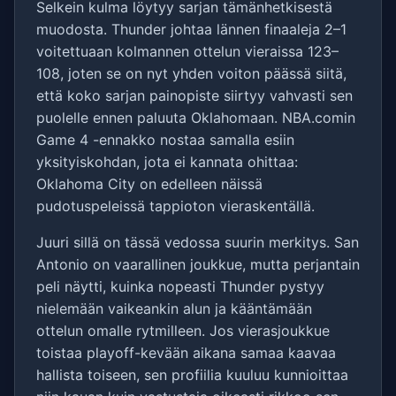
Selkein kulma löytyy sarjan tämänhetkisestä
muodosta. Thunder johtaa lännen finaaleja 2–1
voitettuaan kolmannen ottelun vieraissa 123–
108, joten se on nyt yhden voiton päässä siitä,
että koko sarjan painopiste siirtyy vahvasti sen
puolelle ennen paluuta Oklahomaan. NBA.comin
Game 4 -ennakko nostaa samalla esiin
yksityiskohdan, jota ei kannata ohittaa:
Oklahoma City on edelleen näissä
pudotuspeleissä tappioton vieraskentällä.
Juuri sillä on tässä vedossa suurin merkitys. San
Antonio on vaarallinen joukkue, mutta perjantain
peli näytti, kuinka nopeasti Thunder pystyy
nielemään vaikeankin alun ja kääntämään
ottelun omalle rytmilleen. Jos vierasjoukkue
toistaa playoff-kevään aikana samaa kaavaa
hallista toiseen, sen profiilia kuuluu kunnioittaa