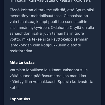
niin kauan kuin vastustaja oikeasti rikkoo sen.
Tässä kohtaa ei tarvitse väittää, että Spurs olisi
menettänyt mahdollisuutensa. Olennaista on
vain tunnistaa, kumpi puoli tuo sunnuntaihin
siistimmän nykyvireen. Oklahoma Cityllä on alla
sarjajohdon lisäksi juuri tämän hallin tuore
voitto, mikä tekee siitä käyttökelpoisemman
lähtökohdan kuin kotijoukkueen oletettu
reaktiotarina.
Mitä tarkistaa
Varmista lopullinen loukkaantumisraportti ja
vältä huonoa päätösnumeroa, jos markkina
kääntyy liian voimakkaasti Spursin kotivastetta
kohti.
Lopputulos