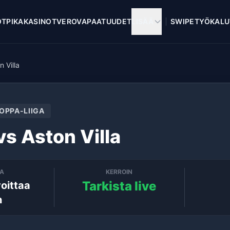
OT
PIKAKASINOT
VEROVAPAAT
UUDET
LISÄÄ
SWIPE
TYÖKALU
n Villa
OPPA-LIIGA
vs Aston Villa
TA
KERROIN
Tarkista live
voittaa
n