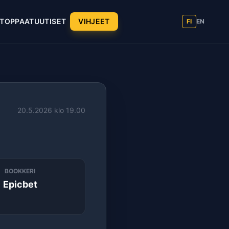
T
OPPAAT
UUTISET
VIHJEET
FI
EN
20.5.2026 klo 19.00
BOOKKERI
Epicbet