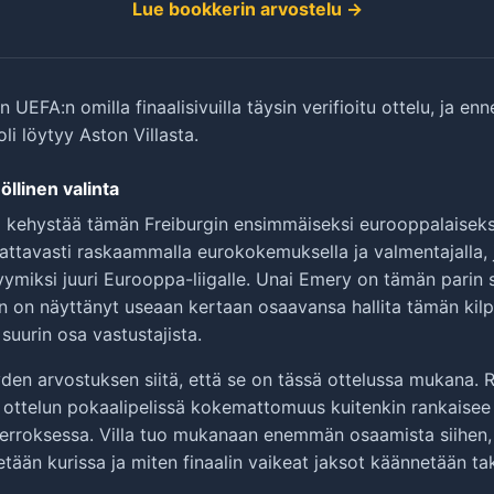
Lue bookkerin arvostelu →
 UEFA:n omilla finaalisivuilla täysin verifioitu ottelu, ja en
i löytyy Aston Villasta.
öllinen valinta
 kehystää tämän Freiburgin ensimmäiseksi eurooppalaiseksi 
omattavasti raskaammalla eurokokemuksella ja valmentajalla,
ymiksi juuri Eurooppa-liigalle. Unai Emery on tämän parin s
 on näyttänyt useaan kertaan osaavansa hallita tämän kilp
suurin osa vastustajista.
den arvostuksen siitä, että se on tässä ottelussa mukana. Reit
 ottelun pokaalipelissä kokemattomuus kuitenkin rankaise
ierroksessa. Villa tuo mukanaan enemmän osaamista siihen,
detään kurissa ja miten finaalin vaikeat jaksot käännetään tak