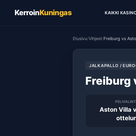
Kerroin
Kuningas
KAIKKI KASIN
Etusivu
/
Vihjeet
/
Freiburg vs Asto
JALKAPALLO / EURO
Freiburg 
PELIVALIN
Aston Villa 
ottelu