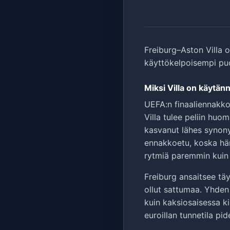
Freiburg–Aston Villa on
käyttökelpoisempi puol
Miksi Villa on käytänn
UEFA:n finaaliennakko
Villa tulee peliin hu
kasvanut lähes synony
ennakkoetu, koska hän
rytmiä paremmin kuin 
Freiburg ansaitsee täy
ollut sattumaa. Yhden
kuin kaksiosaisessa k
euroillan tunnetila pi