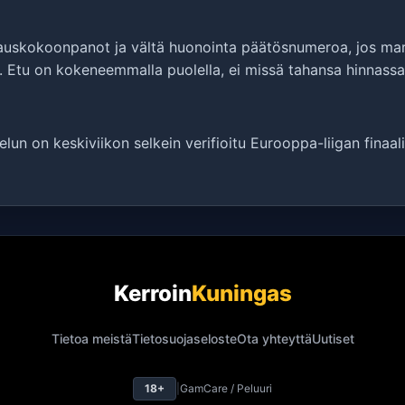
vauskokoonpanot ja vältä huonointa päätösnumeroa, jos mark
a. Etu on kokeneemmalla puolella, ei missä tahansa hinnassa
elun on keskiviikon selkein verifioitu Eurooppa-liigan finaali
Kerroin
Kuningas
Tietoa meistä
Tietosuojaseloste
Ota yhteyttä
Uutiset
18+
|
GamCare / Peluuri