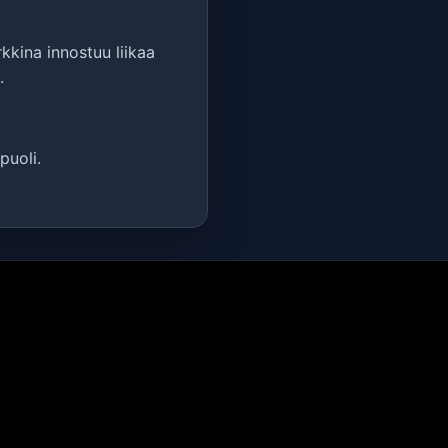
kina innostuu liikaa
.
puoli.