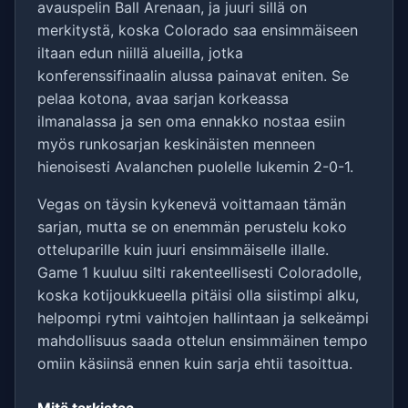
avauspelin Ball Arenaan, ja juuri sillä on
merkitystä, koska Colorado saa ensimmäiseen
iltaan edun niillä alueilla, jotka
konferenssifinaalin alussa painavat eniten. Se
pelaa kotona, avaa sarjan korkeassa
ilmanalassa ja sen oma ennakko nostaa esiin
myös runkosarjan keskinäisten menneen
hienoisesti Avalanchen puolelle lukemin 2-0-1.
Vegas on täysin kykenevä voittamaan tämän
sarjan, mutta se on enemmän perustelu koko
otteluparille kuin juuri ensimmäiselle illalle.
Game 1 kuuluu silti rakenteellisesti Coloradolle,
koska kotijoukkueella pitäisi olla siistimpi alku,
helpompi rytmi vaihtojen hallintaan ja selkeämpi
mahdollisuus saada ottelun ensimmäinen tempo
omiin käsiinsä ennen kuin sarja ehtii tasoittua.