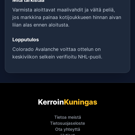
Mitä tarkistaa
Varmista aloittavat maalivahdit ja vältä peliä,
jos markkina painaa kotijoukkueen hinnan aivan
liian alas ennen aloitusta.
Lopputulos
Colorado Avalanche voittaa ottelun on
keskiviikon selkein verifioitu NHL-puoli.
Kerroin
Kuningas
Tietoa meistä
Tietosuojaseloste
Ota yhteyttä