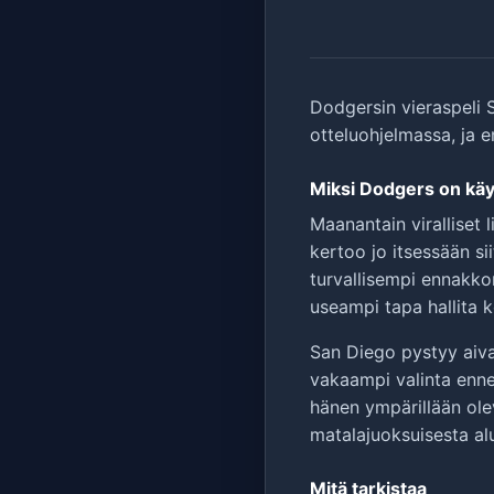
Dodgersin vieraspeli S
otteluohjelmassa, ja 
Miksi Dodgers on käyt
Maanantain viralliset
kertoo jo itsessään si
turvallisempi ennakko
useampi tapa hallita 
San Diego pystyy aiva
vakaampi valinta enn
hänen ympärillään olev
matalajuoksuisesta al
Mitä tarkistaa