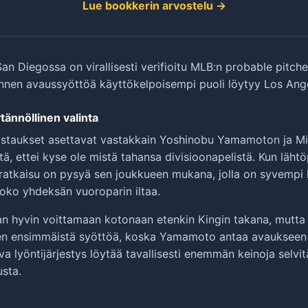
Lue bookkerin arvostelu →
an Diegossa on virallisesti verifioitu MLB:n probable pitcher
ennen avaussyöttöä käyttökelpoisempi puoli löytyy Los Ange
ännöllinen valinta
 listaukset asettavat vastakkain Yoshinobu Yamamoton ja Mi
itä, ettei kyse ole mistä tahansa divisioonapelistä. Kun lähtö
ratkaisu on pysyä sen joukkueen mukana, jolla on syvempi 
koko yhdeksän vuoroparin iltaa.
n hyvin voittamaan kotonaan etenkin Kingin takana, mutta 
en ensimmäistä syöttöä, koska Yamamoto antaa avaukseen 
a lyöntijärjestys löytää tavallisesti enemmän keinoja selvi
usta.