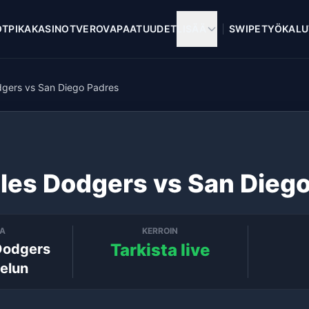
OT
PIKAKASINOT
VEROVAPAAT
UUDET
LISÄÄ
SWIPE
TYÖKALU
dgers vs San Diego Padres
les Dodgers vs San Diego
TA
KERROIN
Tarkista live
Dodgers
telun