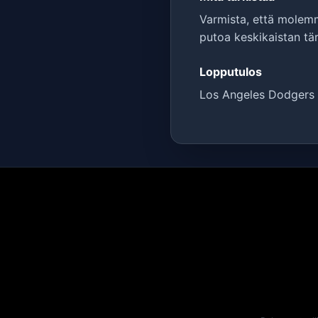
Varmista, että molemma
putoa keskikaistan tär
Lopputulos
Los Angeles Dodgers v