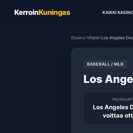
Kerroin
Kuningas
KAIKKI KASIN
Etusivu
/
Vihjeet
/
Los Angeles Do
BASEBALL / MLB
Los Ange
PELIVALIN
Los Angeles 
voittaa ot