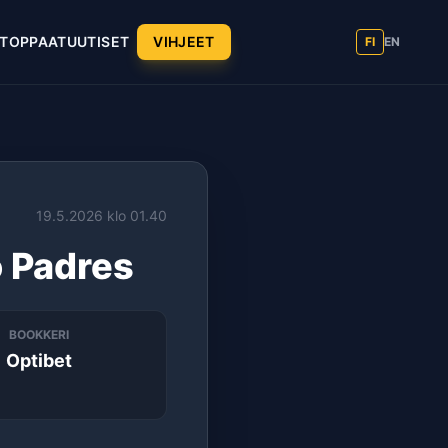
T
OPPAAT
UUTISET
VIHJEET
FI
EN
19.5.2026 klo 01.40
 Padres
BOOKKERI
Optibet