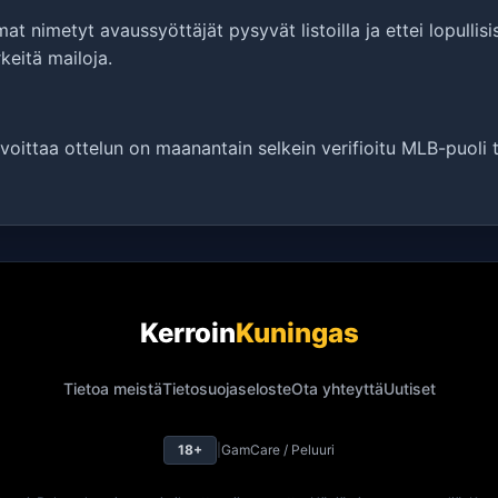
t nimetyt avaussyöttäjät pysyvät listoilla ja ettei lopulli
keitä mailoja.
oittaa ottelun on maanantain selkein verifioitu MLB-puoli t
Kerroin
Kuningas
Tietoa meistä
Tietosuojaseloste
Ota yhteyttä
Uutiset
18+
|
GamCare / Peluuri