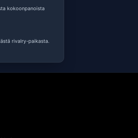
sista kokoonpanoista
ästä rivalry-paikasta.