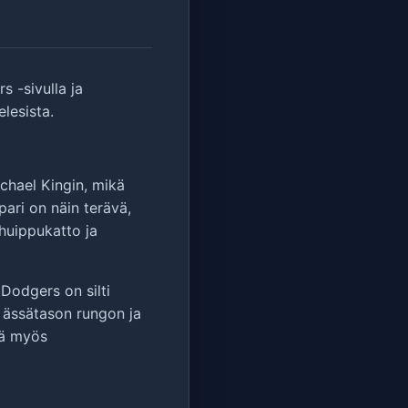
s -sivulla ja
lesista.
chael Kingin, mikä
pari on näin terävä,
huippukatto ja
Dodgers on silti
ässätason rungon ja
tä myös