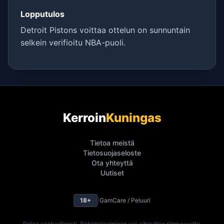
Lopputulos
Detroit Pistons voittaa ottelun on sunnuntain
selkein verifioitu NBA-puoli.
Kerroin
Kuningas
Tietoa meistä
Tietosuojaseloste
Ota yhteyttä
Uutiset
18+
|
GamCare / Peluuri
Pelaa vastuullisesti. Rahapelaaminen voi aiheuttaa riippuvuutta.