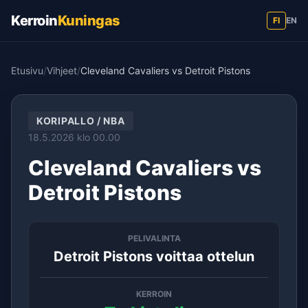
Kerroin
Kuningas
FI
EN
Etusivu
/
Vihjeet
/
Cleveland Cavaliers vs Detroit Pistons
KORIPALLO / NBA
18.5.2026 klo 00.00
Cleveland Cavaliers vs
Detroit Pistons
PELIVALINTA
Detroit Pistons voittaa ottelun
KERROIN