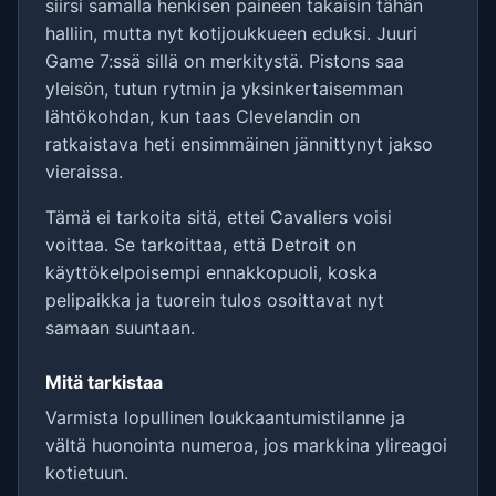
siirsi samalla henkisen paineen takaisin tähän
halliin, mutta nyt kotijoukkueen eduksi. Juuri
Game 7:ssä sillä on merkitystä. Pistons saa
yleisön, tutun rytmin ja yksinkertaisemman
lähtökohdan, kun taas Clevelandin on
ratkaistava heti ensimmäinen jännittynyt jakso
vieraissa.
Tämä ei tarkoita sitä, ettei Cavaliers voisi
voittaa. Se tarkoittaa, että Detroit on
käyttökelpoisempi ennakkopuoli, koska
pelipaikka ja tuorein tulos osoittavat nyt
samaan suuntaan.
Mitä tarkistaa
Varmista lopullinen loukkaantumistilanne ja
vältä huonointa numeroa, jos markkina ylireagoi
kotietuun.