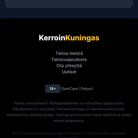
Kerroin
Kuningas
Tietoa meistä
Tietosuojaseloste
Ota yhteyttä
Uutiset
18+
|
GamCare / Peluuri
Pelaa vastuullisesti. Rahapelaaminen voi aiheuttaa riippuvuutta.
Häviäminen on osa peliä. Kerroinkuningas on markkinointisivusto,
emmekä itse järjestä pelejä. Tarkista aina kasinon omat säännöt ja ehdot
ennen pelaamista.
© 2026 Kerroinkuningas.com. Päivitetty: 1.7.2026. Kaikki oikeudet