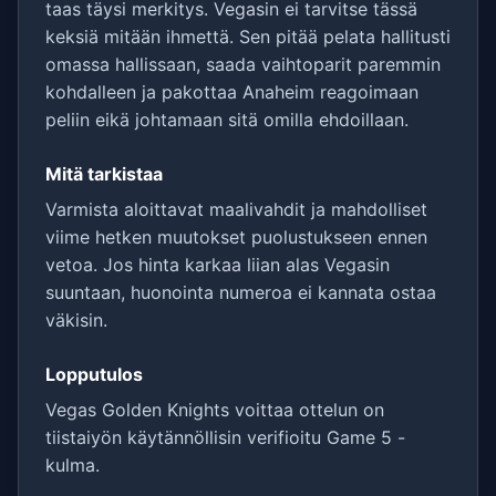
taas täysi merkitys. Vegasin ei tarvitse tässä
keksiä mitään ihmettä. Sen pitää pelata hallitusti
omassa hallissaan, saada vaihtoparit paremmin
kohdalleen ja pakottaa Anaheim reagoimaan
peliin eikä johtamaan sitä omilla ehdoillaan.
Mitä tarkistaa
Varmista aloittavat maalivahdit ja mahdolliset
viime hetken muutokset puolustukseen ennen
vetoa. Jos hinta karkaa liian alas Vegasin
suuntaan, huonointa numeroa ei kannata ostaa
väkisin.
Lopputulos
Vegas Golden Knights voittaa ottelun on
tiistaiyön käytännöllisin verifioitu Game 5 -
kulma.