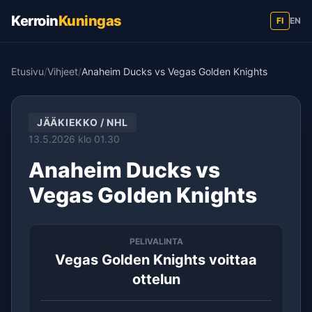
Kerroin
Kuningas
FI
EN
Etusivu
/
Vihjeet
/
Anaheim Ducks vs Vegas Golden Knights
JÄÄKIEKKO / NHL
13.5.2026 klo 01.30
Anaheim Ducks vs
Vegas Golden Knights
PELIVALINTA
Vegas Golden Knights voittaa
ottelun