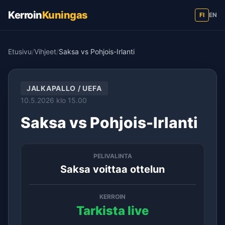
Kerroin
Kuningas
FI
EN
Etusivu
/
Vihjeet
/
Saksa vs Pohjois-Irlanti
JALKAPALLO / UEFA
10.5.2026 klo 15.00
Saksa vs Pohjois-Irlanti
PELIVALINTA
Saksa voittaa ottelun
KERROIN
Tarkista live