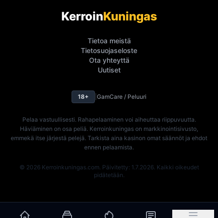
Kerroin
Kuningas
Tietoa meistä
Tietosuojaseloste
Ota yhteyttä
Uutiset
18+
|
GamCare / Peluuri
Pelaa vastuullisesti. Rahapelaaminen voi aiheuttaa riippuvuutta.
Häviäminen on osa peliä. Kerroinkuningas on markkinointisivusto,
emmekä itse järjestä pelejä. Tarkista aina kasinon omat säännöt ja ehdot
ennen pelaamista.
© 2026 Kerroinkuningas.com. Päivitetty: 1.7.2026. Kaikki oikeudet
pidätetään.