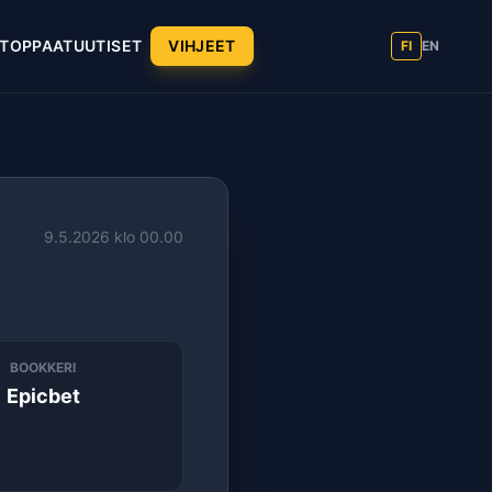
T
OPPAAT
UUTISET
VIHJEET
FI
EN
9.5.2026 klo 00.00
BOOKKERI
Epicbet