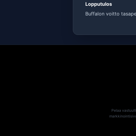
Lopputulos
Buffalon voitto tasape
Pelaa vastuull
markkinointisiv