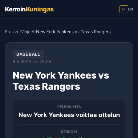
Kerroin
Kuningas
FI
EN
Etusivu
/
Vihjeet
/
New York Yankees vs Texas Rangers
BASEBALL
6.5.2026 klo 23.05
New York Yankees vs
Texas Rangers
PELIVALINTA
New York Yankees voittaa ottelun
KERROIN