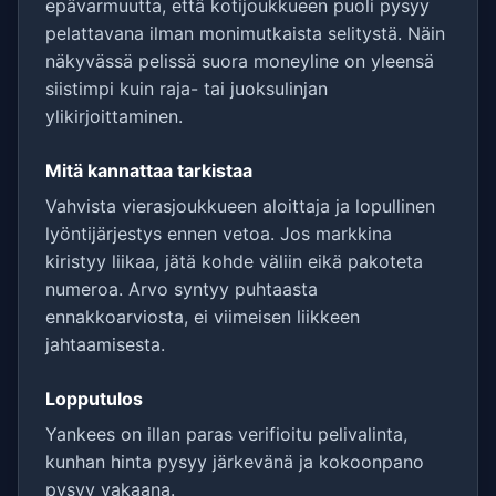
epävarmuutta, että kotijoukkueen puoli pysyy
pelattavana ilman monimutkaista selitystä. Näin
näkyvässä pelissä suora moneyline on yleensä
siistimpi kuin raja- tai juoksulinjan
ylikirjoittaminen.
Mitä kannattaa tarkistaa
Vahvista vierasjoukkueen aloittaja ja lopullinen
lyöntijärjestys ennen vetoa. Jos markkina
kiristyy liikaa, jätä kohde väliin eikä pakoteta
numeroa. Arvo syntyy puhtaasta
ennakkoarviosta, ei viimeisen liikkeen
jahtaamisesta.
Lopputulos
Yankees on illan paras verifioitu pelivalinta,
kunhan hinta pysyy järkevänä ja kokoonpano
pysyy vakaana.