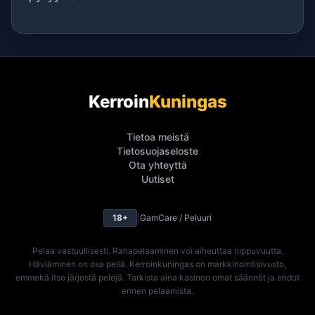
Kerroin
Kuningas
Tietoa meistä
Tietosuojaseloste
Ota yhteyttä
Uutiset
18+
|
GamCare / Peluuri
Pelaa vastuullisesti. Rahapelaaminen voi aiheuttaa riippuvuutta.
Häviäminen on osa peliä. Kerroinkuningas on markkinointisivusto,
emmekä itse järjestä pelejä. Tarkista aina kasinon omat säännöt ja ehdot
ennen pelaamista.