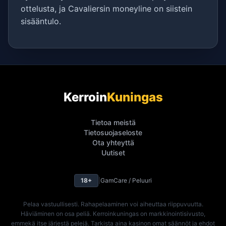
ottelusta, ja Cavaliersin moneyline on siistein
sisääntulo.
Kerroin
Kuningas
Tietoa meistä
Tietosuojaseloste
Ota yhteyttä
Uutiset
18+
|
GamCare / Peluuri
Pelaa vastuullisesti. Rahapelaaminen voi aiheuttaa riippuvuutta.
Häviäminen on osa peliä. Kerroinkuningas on markkinointisivusto,
emmekä itse järjestä pelejä. Tarkista aina kasinon omat säännöt ja ehdot