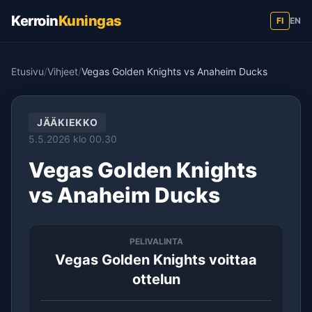
Kerroin
Kuningas
FI
EN
Etusivu
/
Vihjeet
/
Vegas Golden Knights vs Anaheim Ducks
JÄÄKIEKKO
5.5.2026 klo 00.30
Vegas Golden Knights
vs Anaheim Ducks
PELIVALINTA
Vegas Golden Knights voittaa
ottelun