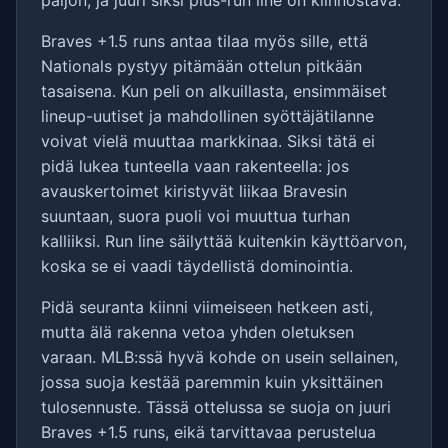
paljon, ja juuri siksi plus-run line on kiinnostava.
Braves +1.5 runs antaa tilaa myös sille, että
Nationals pystyy pitämään ottelun pitkään
tasaisena. Kun peli on alkuillasta, ensimmäiset
lineup-uutiset ja mahdollinen syöttäjätilanne
voivat vielä muuttaa markkinaa. Siksi tätä ei
pidä lukea tunteella vaan rakenteella: jos
avauskertoimet kiristyvät liikaa Bravesin
suuntaan, suora puoli voi muuttua turhan
kalliiksi. Run line säilyttää kuitenkin käyttöarvon,
koska se ei vaadi täydellistä dominointia.
Pidä seuranta kiinni viimeiseen hetkeen asti,
mutta älä rakenna vetoa yhden oletuksen
varaan. MLB:ssä hyvä kohde on usein sellainen,
jossa suoja kestää paremmin kuin yksittäinen
tulosennuste. Tässä ottelussa se suoja on juuri
Braves +1.5 runs, eikä tarvittavaa perustelua