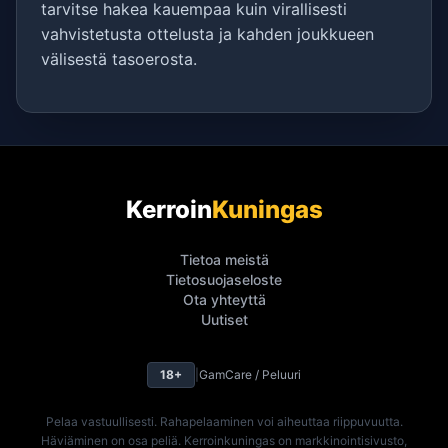
tarvitse hakea kauempaa kuin virallisesti
vahvistetusta ottelusta ja kahden joukkueen
välisestä tasoerosta.
Kerroin
Kuningas
Tietoa meistä
Tietosuojaseloste
Ota yhteyttä
Uutiset
18+
|
GamCare / Peluuri
Pelaa vastuullisesti. Rahapelaaminen voi aiheuttaa riippuvuutta.
Häviäminen on osa peliä. Kerroinkuningas on markkinointisivusto,