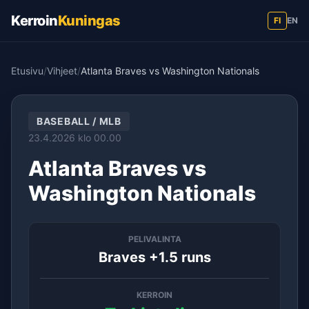
Kerroin
Kuningas
FI
EN
Etusivu
/
Vihjeet
/
Atlanta Braves vs Washington Nationals
BASEBALL / MLB
23.4.2026 klo 00.00
Atlanta Braves vs
Washington Nationals
PELIVALINTA
Braves +1.5 runs
KERROIN