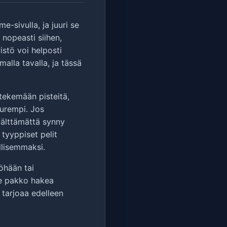
-sivulla, ja juuri se
 nopeasti siihen,
stö voi helposti
alla tavalla, ja tässä
tekemään pisteitä,
uurempi. Jos
 välttämättä synny
 tyyppiset pelit
llisemmaksi.
öhään tai
ole pakko hakea
 tarjoaa edelleen