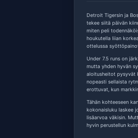
Detroit Tigersin ja Bo
tekee siitä päivän kii
miten peli todennäköi
houkutella liian korke
ottelussa syöttöpaino
Under 7.5 runs on jär
mutta yhden hyvän syö
aloitusheitot pysyvät 
nopeasti sellaista ryt
erottuvat, kun markki
Tähän kohteeseen kann
kokonaisluku laskee jo
lisäarvoa väkisin. Mu
hyvin perustellun ku