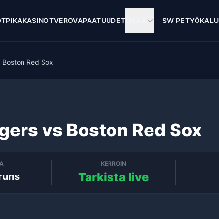
OT
PIKAKASINOT
VEROVAPAAT
UUDET
LISÄÄ
SWIPE
TYÖKALU
vs Boston Red Sox
igers vs Boston Red Sox
TA
KERROIN
Tarkista live
runs