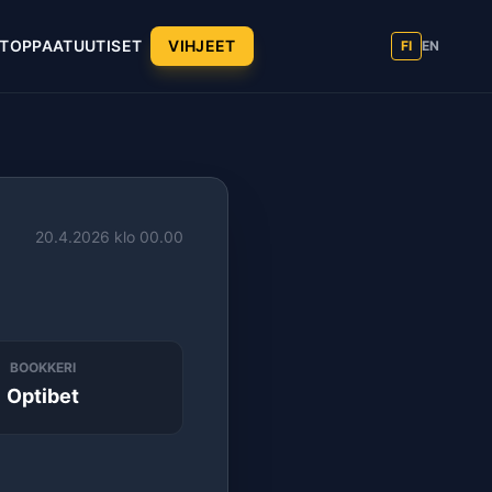
T
OPPAAT
UUTISET
VIHJEET
FI
EN
20.4.2026 klo 00.00
BOOKKERI
Optibet