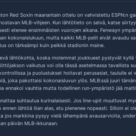
ston Red Soxin maanantain ottelu on vahvistettu ESPN:n game
nnostavan MLB-vihjeen. Kun lähtötieto on selvä, katse siirtyy
sesti etenee ensimmäisten vuorojen aikana. Fenwayn ympäri
aan kokonaislukuun, mutta kaikki MLB-pelit eivät avaudu sam
tus on tärkeämpi kuin pelkkä stadionin maine.
kevä lähtökohta, koska molemmat joukkueet pystyvät kyllä 
ttöjakson vaikutus voi olla tässä asetelmassa tavallista s
kontrollissa ja puolustukset hoitavat perusasiat, taululle ei
miä, joka pakottaisi kokonaisluvun ylös. MLB:ssä juuri tämän
na ennakoi vauhtia mutta todellinen run-ympäristö jää malti
attaa suhtautua kurinalaisesti. Jos line-upit muuttuvat my
 ennen lähtöä liian alas, etu pienenee nopeasti. Silloin ei 
tta jos markkina pysyy vielä lähempänä avausarvioita, under
lman päivän MLB-ikkunaan.