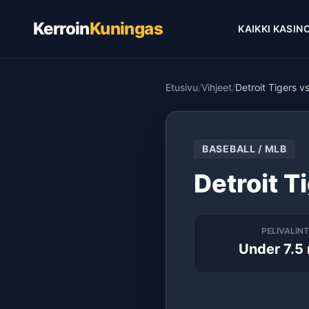
Kerroin
Kuningas
KAIKKI KASIN
Etusivu
/
Vihjeet
/
Detroit Tigers 
BASEBALL / MLB
Detroit T
PELIVALIN
Under 7.5 