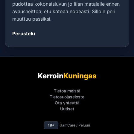
pudottaa kokonaisluvun jo liian matalalle ennen
avausheittoa, etu katoaa nopeasti. Silloin peli
muuttuu passiksi.
Perustelu
Kerroin
Kuningas
Tietoa meistä
Tietosuojaseloste
Ota yhteyttä
Uutiset
18+
|
GamCare / Peluuri