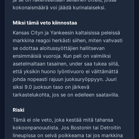
kokonaismäärä voi jäädä kurinalaiseksi.
Miksi tämä veto kiinnostaa
Kansas Cityn ja Yankeesin kaltaisissa peleissä
markkina reagoi herkästi siihen, miten vahvasti
se odottaa aloitussyöttäjien hallitsevan
ensimmäisiä vuoroja. Kun peli on valmiiksi
asetelmaltaan tasainen, under saa tukea siitä,
että yksikin huono lyöntivuoro ei välttämättä
johda nopeasti rajuun juoksuryöppyyn. Juuri
siksi 9.0 juoksun taso on järkevä
tarkastelukohta, jos se on edelleen saatavilla.
Riski
Tämä ei ole veto, joka kestää mitä tahansa
kokoonpanouutista. Jos Bostonin tai Detroitin
lineupissa on selvä poikkeama tai jos markkina