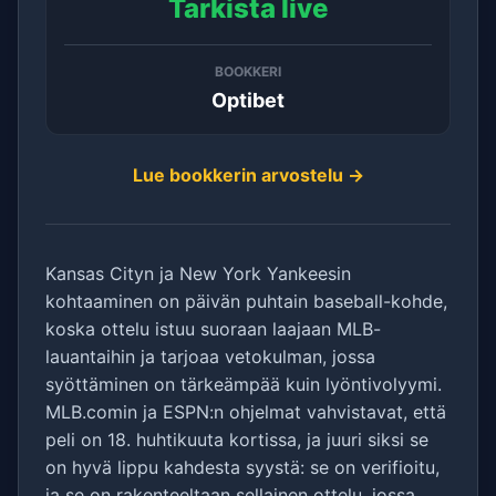
Tarkista live
BOOKKERI
Optibet
Lue bookkerin arvostelu →
Kansas Cityn ja New York Yankeesin
kohtaaminen on päivän puhtain baseball-kohde,
koska ottelu istuu suoraan laajaan MLB-
lauantaihin ja tarjoaa vetokulman, jossa
syöttäminen on tärkeämpää kuin lyöntivolyymi.
MLB.comin ja ESPN:n ohjelmat vahvistavat, että
peli on 18. huhtikuuta kortissa, ja juuri siksi se
on hyvä lippu kahdesta syystä: se on verifioitu,
ja se on rakenteeltaan sellainen ottelu, jossa