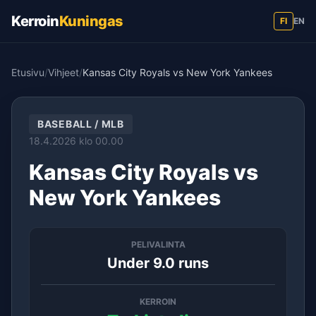
Kerroin
Kuningas
FI
EN
Etusivu
/
Vihjeet
/
Kansas City Royals vs New York Yankees
BASEBALL / MLB
18.4.2026 klo 00.00
Kansas City Royals vs
New York Yankees
PELIVALINTA
Under 9.0 runs
KERROIN