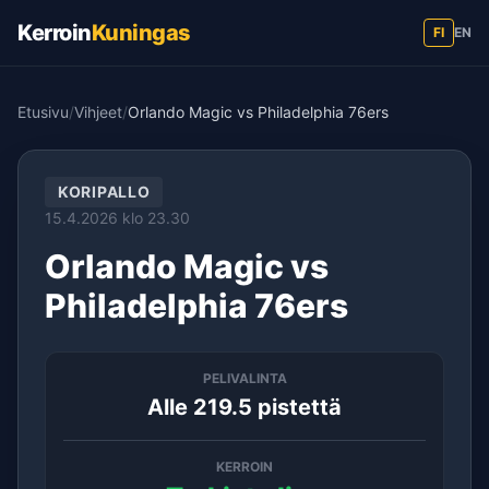
Kerroin
Kuningas
FI
EN
Etusivu
/
Vihjeet
/
Orlando Magic vs Philadelphia 76ers
KORIPALLO
15.4.2026 klo 23.30
Orlando Magic vs
Philadelphia 76ers
PELIVALINTA
Alle 219.5 pistettä
KERROIN