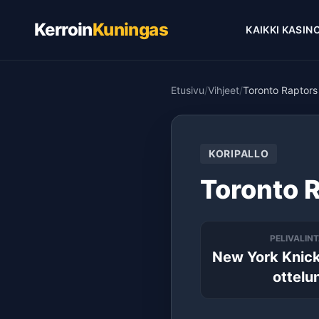
Kerroin
Kuningas
KAIKKI KASIN
Etusivu
/
Vihjeet
/
Toronto Raptors
KORIPALLO
Toronto 
PELIVALIN
New York Knick
ottelu