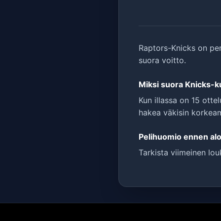
Raptors-Knicks on per
suora voitto.
Miksi suora Knicks-ku
Kun illassa on 15 otte
hakea väkisin korkeam
Pelihuomio ennen alo
Tarkista viimeinen lou