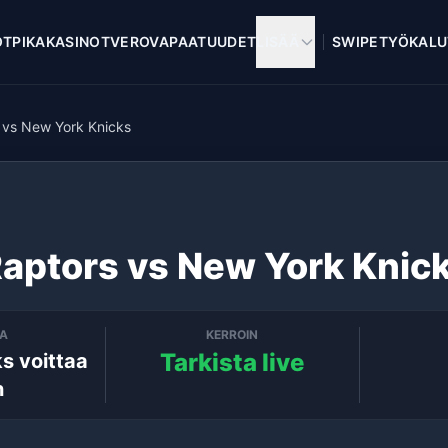
OT
PIKAKASINOT
VEROVAPAAT
UUDET
LISÄÄ
SWIPE
TYÖKALU
 vs New York Knicks
Raptors vs New York Knic
TA
KERROIN
Tarkista live
s voittaa
n