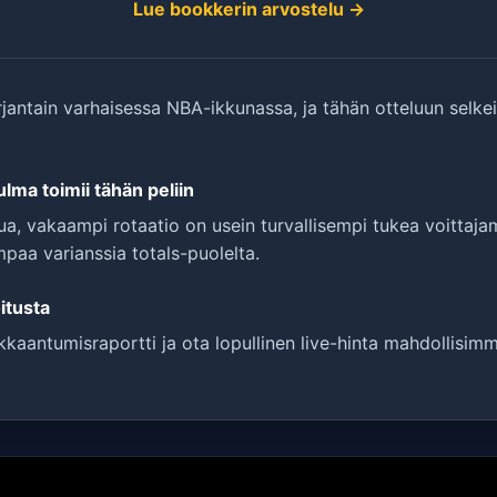
Lue bookkerin arvostelu →
jantain varhaisessa NBA-ikkunassa, ja tähän otteluun selkei
lma toimii tähän peliin
lua, vakaampi rotaatio on usein turvallisempi tukea voittaj
paa varianssia totals-puolelta.
itusta
kkaantumisraportti ja ota lopullinen live-hinta mahdollisimma