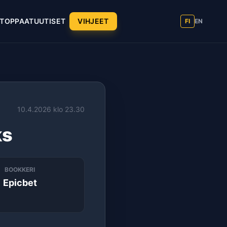
T
OPPAAT
UUTISET
VIHJEET
FI
EN
10.4.2026 klo 23.30
ks
BOOKKERI
Epicbet