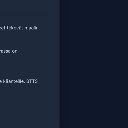
et tekevät maalin.
vassa on
e käänteille. BTTS