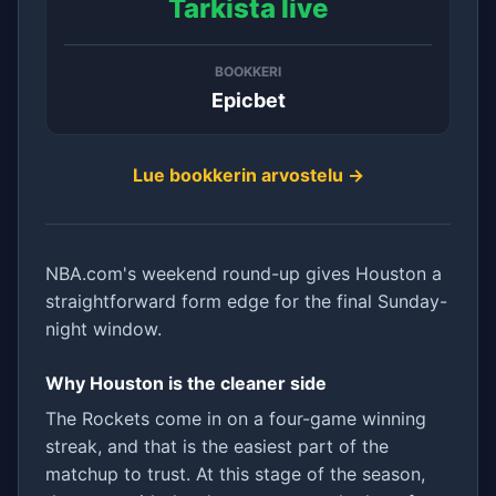
Tarkista live
BOOKKERI
Epicbet
Lue bookkerin arvostelu →
NBA.com's weekend round-up gives Houston a
straightforward form edge for the final Sunday-
night window.
Why Houston is the cleaner side
The Rockets come in on a four-game winning
streak, and that is the easiest part of the
matchup to trust. At this stage of the season,