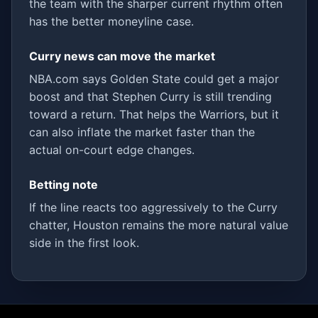
the team with the sharper current rhythm often
has the better moneyline case.
Curry news can move the market
NBA.com says Golden State could get a major
boost and that Stephen Curry is still trending
toward a return. That helps the Warriors, but it
can also inflate the market faster than the
actual on-court edge changes.
Betting note
If the line reacts too aggressively to the Curry
chatter, Houston remains the more natural value
side in the first look.