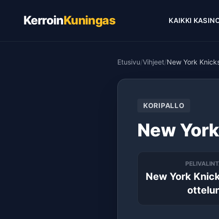
Kerroin
Kuningas
KAIKKI KASIN
Etusivu
/
Vihjeet
/
New York Knicks
KORIPALLO
New York
PELIVALIN
New York Knick
ottelu