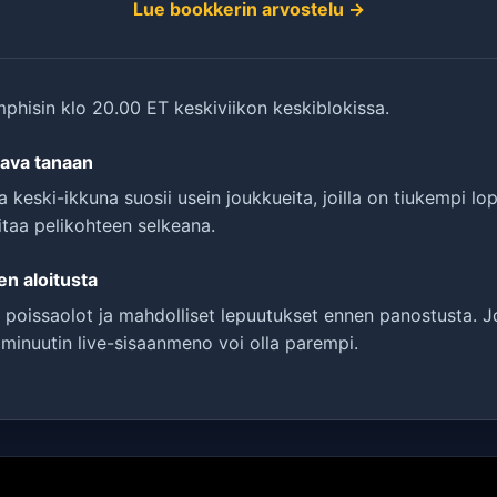
Lue bookkerin arvostelu →
hisin klo 20.00 ET keskiviikon keskiblokissa.
tava tanaan
a keski-ikkuna suosii usein joukkueita, joilla on tiukempi l
itaa pelikohteen selkeana.
n aloitusta
 poissaolot ja mahdolliset lepuutukset ennen panostusta. J
inuutin live-sisaanmeno voi olla parempi.