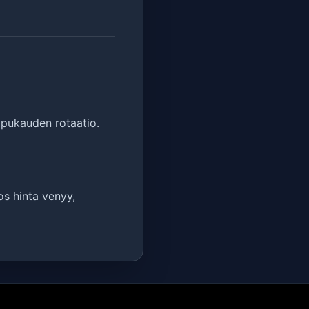
oppukauden rotaatio.
os hinta venyy,