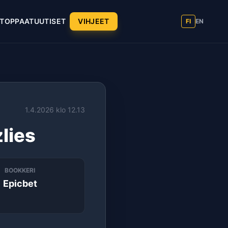
T
OPPAAT
UUTISET
VIHJEET
FI
EN
1.4.2026 klo 12.13
lies
BOOKKERI
Epicbet