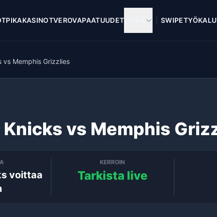
OT
PIKAKASINOT
VEROVAPAAT
UUDET
LISÄÄ
SWIPE
TYÖKALU
 vs Memphis Grizzlies
 Knicks vs Memphis Grizz
TA
KERROIN
Tarkista live
s voittaa
n