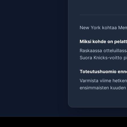
New York kohtaa Memp
Miksi kohde on pelat
Raskaassa otteluillass
Suora Knicks-voitto p
Toteutushuomio enne
Varmista viime hetken
ensimmaisten kuuden m