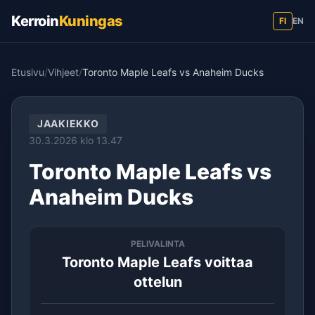
Kerroin
Kuningas
FI
EN
Etusivu
/
Vihjeet
/
Toronto Maple Leafs vs Anaheim Ducks
JAAKIEKKO
30.3.2026 klo 13.47
Toronto Maple Leafs vs
Anaheim Ducks
PELIVALINTA
Toronto Maple Leafs voittaa
ottelun