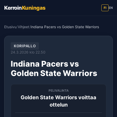
Kerroin
Kuningas
FI
EN
Etusivu
/
Vihjeet
/
Indiana Pacers vs Golden State Warriors
KORIPALLO
24.3.2026 klo 22.50
Indiana Pacers vs
Golden State Warriors
PELIVALINTA
Golden State Warriors voittaa
ottelun