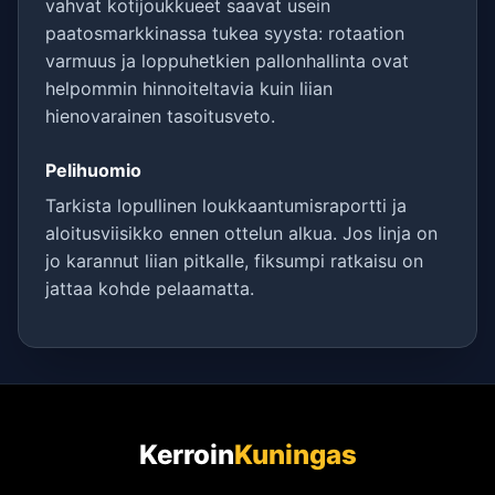
vahvat kotijoukkueet saavat usein
paatosmarkkinassa tukea syysta: rotaation
varmuus ja loppuhetkien pallonhallinta ovat
helpommin hinnoiteltavia kuin liian
hienovarainen tasoitusveto.
Pelihuomio
Tarkista lopullinen loukkaantumisraportti ja
aloitusviisikko ennen ottelun alkua. Jos linja on
jo karannut liian pitkalle, fiksumpi ratkaisu on
jattaa kohde pelaamatta.
Kerroin
Kuningas