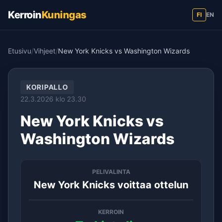
Kerroin
Kuningas
FI
EN
Etusivu
/
Vihjeet
/
New York Knicks vs Washington Wizards
KORIPALLO
22.3.2026 klo 23.30
New York Knicks vs
Washington Wizards
PELIVALINTA
New York Knicks voittaa ottelun
KERROIN