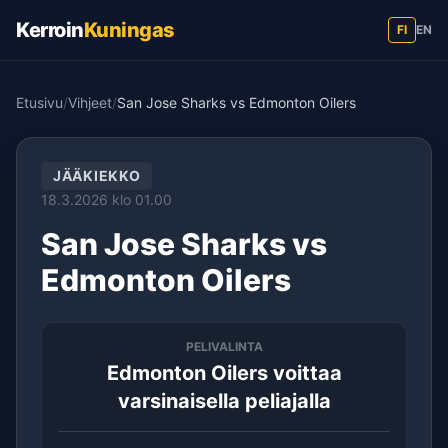
Kerroin
Kuningas
FI
EN
Etusivu
/
Vihjeet
/
San Jose Sharks vs Edmonton Oilers
JÄÄKIEKKO
18.3.2026 klo 01.00
San Jose Sharks vs
Edmonton Oilers
PELIVALINTA
Edmonton Oilers voittaa
varsinaisella peliajalla