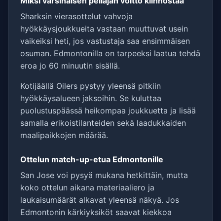
Miksi varsinaisen peliajan voitto kiinnostaa
Sharksin vierasottelut vahvoja
hyökkäysjoukkueita vastaan muuttuvat usein
vaikeiksi heti, jos vastustaja saa ensimmäisen
osuman. Edmontonilla on tarpeeksi laatua tehdä
eroa jo 60 minuutin sisällä.
Kotijäällä Oilers pystyy yleensä pitkiin
hyökkäysalueen jaksoihin. Se kuluttaa
puolustuspäässä heikompaa joukkuetta ja lisää
samalla erikoistilanteiden sekä laadukkaiden
maalipaikkojen määrää.
Ottelun match-up-etua Edmontonille
San Jose voi pysyä mukana hetkittäin, mutta
koko ottelun aikana materiaaliero ja
laukaisumäärät alkavat yleensä näkyä. Jos
Edmontonin kärkiyksiköt saavat kiekkoa