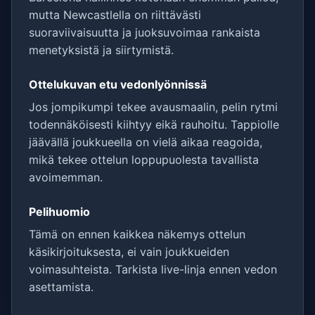
mutta Newcastlella on riittävästi
suoraviivaisuutta ja juoksuvoimaa rankaista
menetyksistä ja siirtymistä.
Ottelukuvan etu vedonlyönnissä
Jos jompikumpi tekee avausmaalin, pelin rytmi
todennäköisesti kiihtyy eikä rauhoitu. Tappiolle
jäävällä joukkueella on vielä aikaa reagoida,
mikä tekee ottelun loppupuolesta tavallista
avoimemman.
Pelihuomio
Tämä on ennen kaikkea näkemys ottelun
käsikirjoituksesta, ei vain joukkueiden
voimasuhteista. Tarkista live-linja ennen vedon
asettamista.