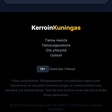
Kerroin
Kuningas
Tietoa meistä
Tietosuojaseloste
Ota yhteyttä
Uutiset
18+
|
GamCare / Peluuri
Pelaa vastuullisesti. Rahapelaaminen voi aiheuttaa riippuvuutta.
Häviäminen on osa peliä. Kerroinkuningas on markkinointisivusto,
emmekä itse järjestä pelejä. Tarkista aina kasinon omat säännöt ja ehdot
ennen pelaamista.
© 2026 Kerroinkuningas.com. Päivitetty: 1.7.2026. Kaikki oikeudet
pidätetään.