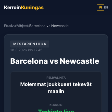
Kerroin
Kuningas
FI
EN
Etusivu
/
Vihjeet
/
Barcelona vs Newcastle
MESTARIEN LIIGA
18.3.2026 klo 17.45
Barcelona vs Newcastle
PELIVALINTA
Molemmat joukkueet tekevät
maalin
KERROIN
Tarkista live