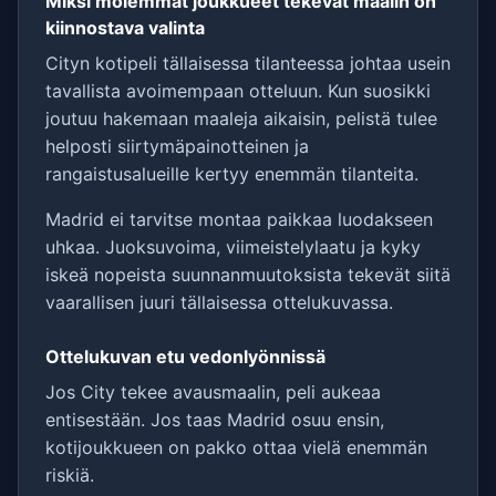
Miksi molemmat joukkueet tekevät maalin on
kiinnostava valinta
Cityn kotipeli tällaisessa tilanteessa johtaa usein
tavallista avoimempaan otteluun. Kun suosikki
joutuu hakemaan maaleja aikaisin, pelistä tulee
helposti siirtymäpainotteinen ja
rangaistusalueille kertyy enemmän tilanteita.
Madrid ei tarvitse montaa paikkaa luodakseen
uhkaa. Juoksuvoima, viimeistelylaatu ja kyky
iskeä nopeista suunnanmuutoksista tekevät siitä
vaarallisen juuri tällaisessa ottelukuvassa.
Ottelukuvan etu vedonlyönnissä
Jos City tekee avausmaalin, peli aukeaa
entisestään. Jos taas Madrid osuu ensin,
kotijoukkueen on pakko ottaa vielä enemmän
riskiä.