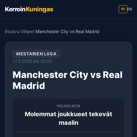
Kerroin
Kuningas
FI
EN
Etusivu
/
Vihjeet
/
Manchester City vs Real Madrid
MESTARIEN LIIGA
17.3.2026 klo 20.00
Manchester City vs Real
Madrid
PELIVALINTA
Molemmat joukkueet tekevät
maalin