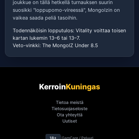
joukkue on tällä hetkellä turnauksen suurin
suosikki "loppupomo-vireessä", Mongolzin on
vaikea saada peliä tasoihin.
Todennäköisin lopputulos: Vitality voittaa toisen
kartan lukemin 13–6 tai 13–7.
Veto-vinkki: The MongolZ Under 8.5
Kerroin
Kuningas
Tietoa meistä
Tietosuojaseloste
Ota yhteyttä
Uutiset
18+
|
GamCare / Peluuri