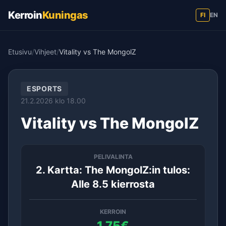
Kerroin
Kuningas
FI
EN
Etusivu
/
Vihjeet
/
Vitality vs The MongolZ
ESPORTS
21.2.2026 klo 18.00
Vitality vs The MongolZ
PELIVALINTA
2. Kartta: The MongolZ:in tulos:
Alle 8.5 kierrosta
KERROIN
1.75€