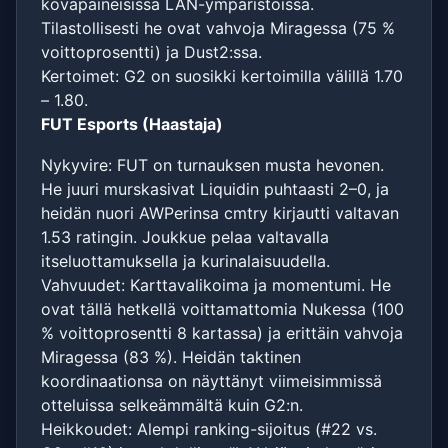
kovapaineisissa LAN-ympäristöissä.
Tilastollisesti he ovat vahvoja Miragessa (75 %
voittoprosentti) ja Dust2:ssa.
Kertoimet: G2 on suosikki kertoimilla välillä 1.70
– 1.80.
FUT Esports (Haastaja)
Nykyvire: FUT on turnauksen musta hevonen.
He juuri murskasivat Liquidin puhtaasti 2–0, ja
heidän nuori AWPerinsa cmtry kirjautti valtavan
1.53 ratingin. Joukkue pelaa valtavalla
itseluottamuksella ja kurinalaisuudella.
Vahvuudet: Karttavalikoima ja momentumi. He
ovat tällä hetkellä voittamattomia Nukessa (100
% voittoprosentti 8 kartassa) ja erittäin vahvoja
Miragessa (83 %). Heidän taktinen
koordinaationsa on näyttänyt viimeisimmissä
otteluissa selkeämmältä kuin G2:n.
Heikkoudet: Alempi ranking-sijoitus (#22 vs.