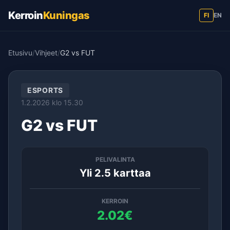
Kerroin
Kuningas
FI
EN
Etusivu
/
Vihjeet
/
G2 vs FUT
ESPORTS
1.2.2026 klo 15.30
G2 vs FUT
PELIVALINTA
Yli 2.5 karttaa
KERROIN
2.02€