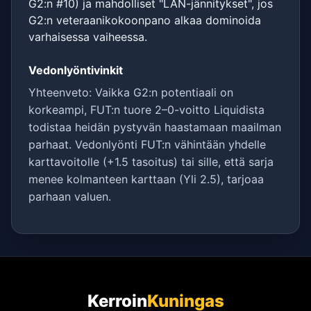
G2:n #10) ja mahdolliset "LAN-jännitykset", jos
G2:n veteraanikokoonpano alkaa dominoida
varhaisessa vaiheessa.
Vedonlyöntivinkit
Yhteenveto: Vaikka G2:n potentiaali on
korkeampi, FUT:n tuore 2–0-voitto Liquidista
todistaa heidän pystyvän haastamaan maailman
parhaat. Vedonlyönti FUT:n vähintään yhdelle
karttavoitolle (+1.5 tasoitus) tai sille, että sarja
menee kolmanteen karttaan (Yli 2.5), tarjoaa
parhaan valuen.
Kerroin
Kuningas