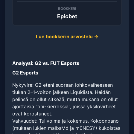
BOOKKERI
Epicbet
Lue bookkerin arvostelu →
Analyysi: G2 vs. FUT Esports
G2 Esports
Nykyvire: G2 eteni suoraan lohkovaiheeseen
tiukan 2–1-voiton jälkeen Liquidista. Heidän
pelinsä on ollut sitkeää, mutta mukana on ollut
ajoittaisia "ohi-kierroksia", joissa yksilövirheet
ovat korostuneet.
Vahvuudet: Tulivoima ja kokemus. Kokoonpano
(mukaan lukien malbsMd ja m0NESY) kukoistaa