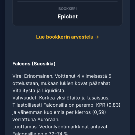
BOOKKERI
Epicbet
Lue bookkerin arvostelu →
Falcons (Suosikki)
Vire: Erinomainen. Voittanut 4 viimeisestä 5
ottelustaan, mukaan lukien kovat päänahat
Vitalitysta ja Liquidista.
Vahvuudet: Korkea yksilötaito ja tasaisuus.
Tilastollisesti Falconsilla on parempi KPR (0,83)
ja vähemmän kuolemia per kierros (0,59)
verrattuna Auroraan.
Luottamus: Vedonlyöntimarkkinat antavat
Falconsille noin 72–74 %