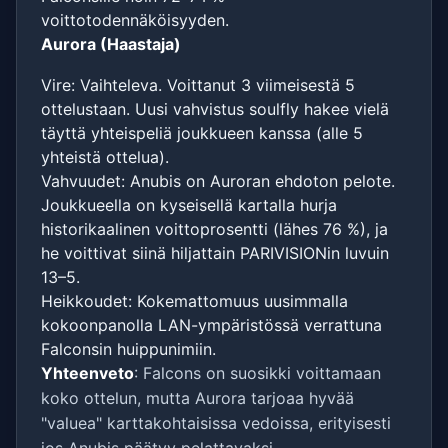
voittotodennäköisyyden.
Aurora (Haastaja)
Vire: Vaihteleva. Voittanut 3 viimeisestä 5
ottelustaan. Uusi vahvistus soulfly hakee vielä
täyttä yhteispeliä joukkueen kanssa (alle 5
yhteistä ottelua).
Vahvuudet: Anubis on Auroran ehdoton pelote.
Joukkueella on kyseisellä kartalla hurja
historikaalinen voittoprosentti (lähes 76 %), ja
he voittivat siinä hiljattain PARIVISIONin luvuin
13–5.
Heikkoudet: Kokemattomuus uusimmalla
kokoonpanolla LAN-ympäristössä verrattuna
Falconsin huippunimiin.
Yhteenveto
: Falcons on suosikki voittamaan
koko ottelun, mutta Aurora tarjoaa hyvää
"valuea" karttakohtaisissa vedoissa, erityisesti