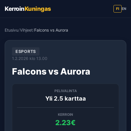
Kerroin
Kuningas
FI
EN
Etusivu
/
Vihjeet
/
Falcons vs Aurora
ESPORTS
1.2.2026 klo 13.00
Falcons vs Aurora
PELIVALINTA
Yli 2.5 karttaa
KERROIN
2.23€