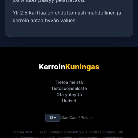
jos Anubis päätyy pelattavaksi.
Yli 2.5 karttaa on ehdottomasti mahdollinen ja
kerroin antaa hyvän valuen.
Kerroin
Kuningas
Tietoa meistä
Tietosuojaseloste
Ota yhteyttä
Uutiset
18+
|
GamCare / Peluuri
Pelaa vastuullisesti. Rahapelaaminen voi aiheuttaa riippuvuutta.
Häviäminen on osa peliä. Kerroinkuningas on markkinointisivusto,