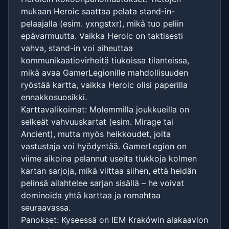
mukaan Heroic saattaa pelata stand-in-
pelaajalla (esim. yxngstxr), mikä tuo peliin
epävarmuutta. Vaikka Heroic on taktisesti
vahva, stand-in voi aiheuttaa
kommunikaatiovirheitä tiukoissa tilanteissa,
mikä avaa GamerLegionille mahdollisuuden
ryöstää kartta, vaikka Heroic olisi paperilla
ennakkosuosikki.
Karttavalikoimat: Molemmilla joukkueilla on
selkeät vahvuuskartat (esim. Mirage tai
Ancient), mutta myös heikkoudet, joita
vastustaja voi hyödyntää. GamerLegion on
viime aikoina pelannut useita tiukkoja kolmen
kartan sarjoja, mikä viittaa siihen, että heidän
pelinsä ailahtelee sarjan sisällä – he voivat
dominoida yhtä karttaa ja romahtaa
seuraavassa.
Panokset: Kyseessä on IEM Krakówin alakaavion