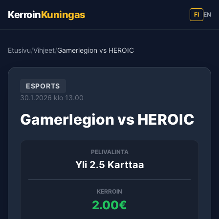
Kerroin
Kuningas
FI
EN
Etusivu
/
Vihjeet
/
Gamerlegion vs HEROIC
ESPORTS
30.1.2026 klo 13.00
Gamerlegion vs HEROIC
PELIVALINTA
Yli 2.5 Karttaa
KERROIN
2.00€