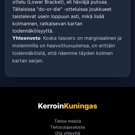
ottelu (Lower Bracket), eli häviäjä putoaa.
Tällaisissa "do-or-die" -otteluissa joukkueet
taistelevat usein loppuun asti, mikä lisää
kolmannen, ratkaisevan kartan
todennäköisyyttä.
Yhteenveto
: Koska tasoero on marginaalinen ja
molemmilla on haavoittuvuutensa, on erittäin
todennäköistä, että näemme täyden kolmen
kartan sarjan.
Kerroin
Kuningas
Tietoa meistä
Tietosuojaseloste
Ota yhteyttä