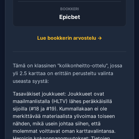
BOOKKERI
Epicbet
Lue bookkerin arvostelu →
Tämä on klassinen "kolikonheitto-ottelu", jossa
yli 2.5 karttaa on erittäin perusteltu valinta
useasta syystä:
Tasaväkiset joukkueet: Joukkueet ovat
maailmanlistalla (HLTV) lähes peräkkäisillä
sijoilla (#18 ja #19). Kummallakaan ei ole
merkittävää materiaalista ylivoimaa toiseen
nähden, mikä usein johtaa siihen, että
molemmat voittavat oman karttavalintansa.
Heroicin kokoonpanomuutokset: Tietojen