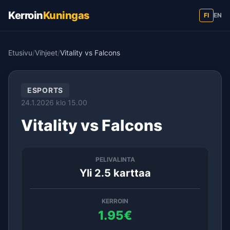
Kerroin
Kuningas
FI
EN
Etusivu
/
Vihjeet
/
Vitality vs Falcons
ESPORTS
24.1.2026 klo 15.00
Vitality vs Falcons
PELIVALINTA
Yli 2.5 karttaa
KERROIN
1.95€