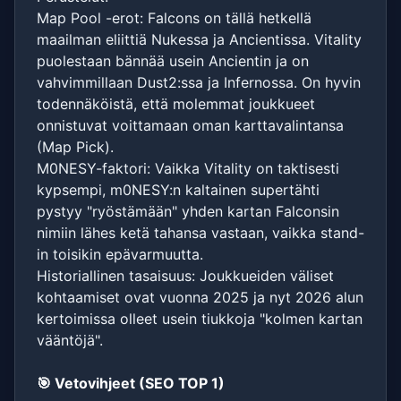
Map Pool -erot: Falcons on tällä hetkellä
maailman eliittiä Nukessa ja Ancientissa. Vitality
puolestaan bännää usein Ancientin ja on
vahvimmillaan Dust2:ssa ja Infernossa. On hyvin
todennäköistä, että molemmat joukkueet
onnistuvat voittamaan oman karttavalintansa
(Map Pick).
M0NESY-faktori: Vaikka Vitality on taktisesti
kypsempi, m0NESY:n kaltainen supertähti
pystyy "ryöstämään" yhden kartan Falconsin
nimiin lähes ketä tahansa vastaan, vaikka stand-
in toisikin epävarmuutta.
Historiallinen tasaisuus: Joukkueiden väliset
kohtaamiset ovat vuonna 2025 ja nyt 2026 alun
kertoimissa olleet usein tiukkoja "kolmen kartan
vääntöjä".
🎯 Vetovihjeet (SEO TOP 1)