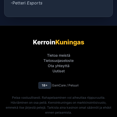
-Petteri
Esports
Kerroin
Kuningas
Tietoa meistä
Tietosuojaseloste
Ota yhteyttä
Uutiset
18+
|
GamCare / Peluuri
Pelaa vastuullisesti. Rahapelaaminen voi aiheuttaa riippuvuutta.
Häviäminen on osa peliä. Kerroinkuningas on markkinointisivusto,
emmekä itse järjestä pelejä. Tarkista aina kasinon omat säännöt ja ehdot
ennen pelaamista.