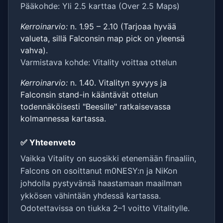
Pääkohde: Yli 2.5 karttaa (Over 2.5 Maps)
Kerroinarvio:
n. 1.95 – 2.10 (Tarjoaa hyvää
valueta, sillä Falconsin map pick on yleensä
vahva).
Varmistava kohde: Vitality voittaa ottelun
Kerroinarvio:
n. 1.40. Vitalityn syvyys ja
Falconsin stand-in kääntävät ottelun
todennäköisesti "Beesille" ratkaisevassa
kolmannessa kartassa.
✅ Yhteenveto
Vaikka Vitality on suosikki etenemään finaaliin,
Falcons on osoittanut m0NESY:n ja NiKon
johdolla pystyvänsä haastamaan maailman
ykkösen vähintään yhdessä kartassa.
Odotettavissa on tiukka 2–1 voitto Vitalitylle.