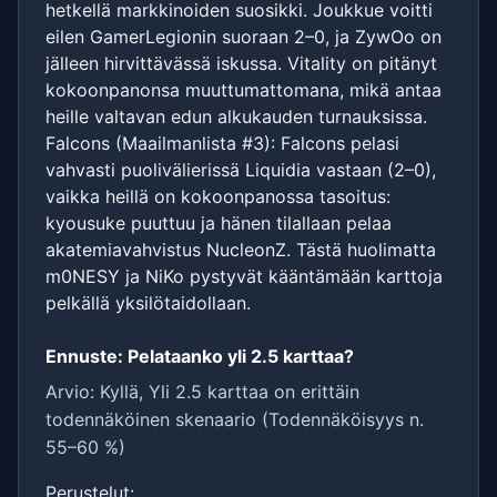
hetkellä markkinoiden suosikki. Joukkue voitti
eilen GamerLegionin suoraan 2–0, ja ZywOo on
jälleen hirvittävässä iskussa. Vitality on pitänyt
kokoonpanonsa muuttumattomana, mikä antaa
heille valtavan edun alkukauden turnauksissa.
Falcons (Maailmanlista #3): Falcons pelasi
vahvasti puolivälierissä Liquidia vastaan (2–0),
vaikka heillä on kokoonpanossa tasoitus:
kyousuke puuttuu ja hänen tilallaan pelaa
akatemiavahvistus NucleonZ. Tästä huolimatta
m0NESY ja NiKo pystyvät kääntämään karttoja
pelkällä yksilötaidollaan.
Ennuste: Pelataanko yli 2.5 karttaa?
Arvio: Kyllä, Yli 2.5 karttaa on erittäin
todennäköinen skenaario (Todennäköisyys n.
55–60 %)
Perustelut: