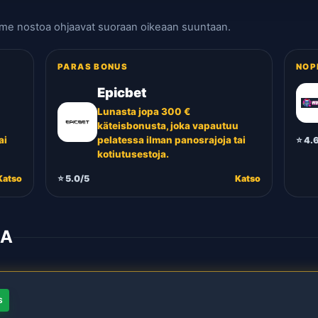
olme nostoa ohjaavat suoraan oikeaan suuntaan.
PARAS BONUS
NOP
Epicbet
Lunasta jopa 300 €
käteisbonusta, joka vapautuu
ai
pelatessa ilman panosrajoja tai
⭐ 4.
kotiutusestoja.
Katso
⭐ 5.0/5
Katso
LA
S