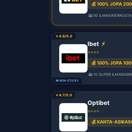
💰 100% JOPA 200
🎰
50 ILMAISKIERROSTA
⭐ 4.8/5.0
Ibet
⚡
⭐⭐⭐⭐
💰 100% JOPA 100
🎰
10 SUPER ILMAISKIE
💎 NON-STICKY
⭐ 4.7/5.0
Optibet
⭐⭐⭐⭐
💰 KANTA-ASIKA