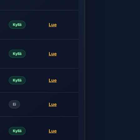
Lue
Kyllä
Lue
Kyllä
Lue
Kyllä
Lue
Ei
Lue
Kyllä