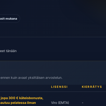
ssit mukana
jeet tänään
ennen kuin avaat yksittäisen arvostelun.
LISENSSI
KIERRÄTYS
 jopa 300 € käteisbonusta,
pautuu pelatessa ilman
Viro (EMTA)
-