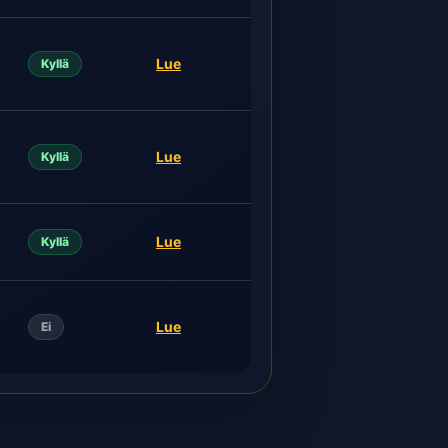
Lue
Kyllä
Lue
Kyllä
Lue
Kyllä
Lue
Ei