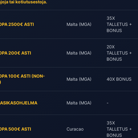
oja tai kotiutusestoja.
35X
OPA 2500€ ASTI
Malta (MGA)
TALLETUS +
BONUS
20X
OPA 200€ ASTI
Malta (MGA)
TALLETUS +
BONUS
OPA 100€ ASTI (NON-
Malta (MGA)
40X BONUS
)
-ASIKASOHJELMA
Malta (MGA)
-
35X
OPA 500€ ASTI
Curacao
TALLETUS +
BONUS