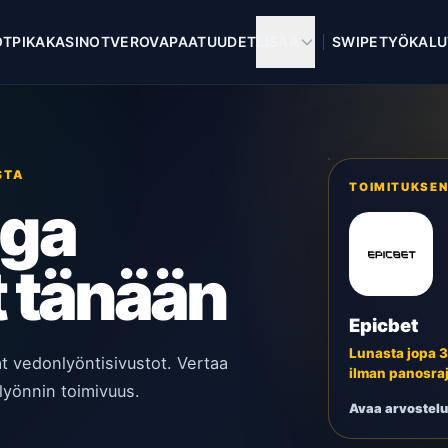
OT
PIKAKASINOT
VEROVAPAAT
UUDET
LISÄÄ
SWIPE
TYÖKALU
STA
TOIMITUKSE
iga
t tänään
Epicbet
Lunasta jopa 
at vedonlyöntisivustot. Vertaa
ilman panosraj
lyönnin toimivuus.
Avaa arvostel