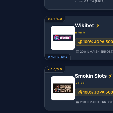
•
📜
MALTA (MGA)
⭐ 4.6/5.0
Wikibet
⚡
⭐⭐⭐⭐
💰 100% JOPA 500
🎰
200 ILMAISKIERROST
💎 NON-STICKY
⭐ 4.6/5.0
Smokin Slots
⚡
⭐⭐⭐⭐
💰 100% JOPA 500
🎰
200 ILMAISKIERROST