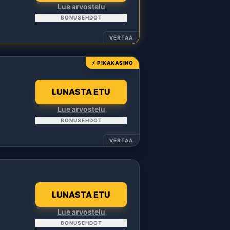
Lue arvostelu
BONUSEHDOT
VERTAA
⚡ PIKAKASINO
LUNASTA ETU
Lue arvostelu
BONUSEHDOT
VERTAA
LUNASTA ETU
Lue arvostelu
BONUSEHDOT