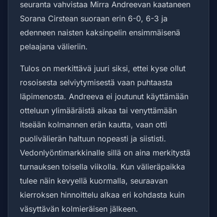
seuranta vahvistaa Mirra Andreevan kaataneen
Sorana Cirstean suoraan erin 6-0, 6-3 ja
edenneen naisten kaksinpelin ensimmäisenä
pelaajana välieriin.
Tulos on merkittävä juuri siksi, ettei kyse ollut
rosoisesta selviytymisestä vaan puhtaasta
läpimenosta. Andreeva ei joutunut käyttämään
otteluun ylimääräistä aikaa tai venyttämään
itseään kolmannen erän kautta, vaan otti
puolivälierän haltuun nopeasti ja siististi.
Vedonlyöntimarkkinalle sillä on aina merkitystä
turnauksen toisella viikolla. Kun välieräpaikka
tulee näin kevyellä kuormalla, seuraavan
kierroksen hinnoittelu alkaa eri kohdasta kuin
väsyttävän kolmieräisen jälkeen.