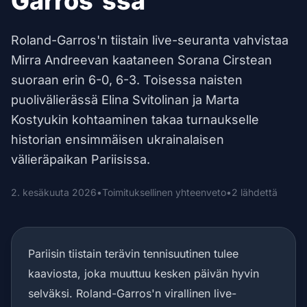
Garros'ssa
Roland-Garros'n tiistain live-seuranta vahvistaa
Mirra Andreevan kaataneen Sorana Cirstean
suoraan erin 6-0, 6-3. Toisessa naisten
puolivälierässä Elina Svitolinan ja Marta
Kostyukin kohtaaminen takaa turnaukselle
historian ensimmäisen ukrainalaisen
välieräpaikan Pariisissa.
2. kesäkuuta 2026
•
Toimituksellinen yhteenveto
•
2 lähdettä
Pariisin tiistain terävin tennisuutinen tulee
kaaviosta, joka muuttuu kesken päivän hyvin
selväksi. Roland-Garros'n virallinen live-