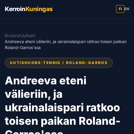
Kerroin
Kuningas
FI
EN
Etusivu
/
Uutiset
/
Andreeva eteni välieriin, ja ukrainalaispari ratkoo toisen paikan
Roland-Garros'ssa
UUTISHUONE
•
TENNIS / ROLAND-GARROS
Andreeva eteni
välieriin, ja
ukrainalaispari ratkoo
toisen paikan Roland-