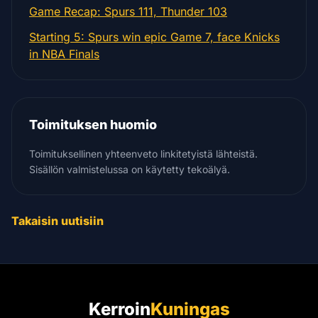
Game Recap: Spurs 111, Thunder 103
Starting 5: Spurs win epic Game 7, face Knicks
in NBA Finals
Toimituksen huomio
Toimituksellinen yhteenveto linkitetyistä lähteistä.
Sisällön valmistelussa on käytetty tekoälyä.
Takaisin uutisiin
Kerroin
Kuningas