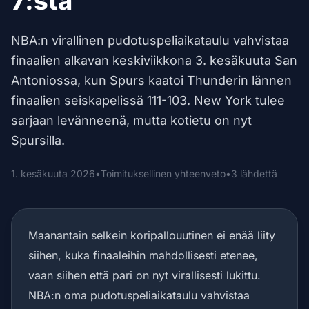
7:stä
NBA:n virallinen pudotuspeliaikataulu vahvistaa
finaalien alkavan keskiviikkona 3. kesäkuuta San
Antoniossa, kun Spurs kaatoi Thunderin lännen
finaalien seiskapelissä 111-103. New York tulee
sarjaan levänneenä, mutta kotietu on nyt
Spursilla.
1. kesäkuuta 2026
•
Toimituksellinen yhteenveto
•
3 lähdettä
Maanantain selkein koripallouutinen ei enää liity
siihen, kuka finaaleihin mahdollisesti etenee,
vaan siihen että pari on nyt virallisesti lukittu.
NBA:n oma pudotuspeliaikataulu vahvistaa