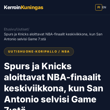
Kerroin
Kuningas
FI
EN
Etusivu
/
Uutiset
/
Spurs ja Knicks aloittavat NBA-finaalit keskiviikkona, kun San
Antonio selvisi Game 7:stä
UUTISHUONE
•
KORIPALLO / NBA
Spurs ja Knicks
aloittavat NBA-finaalit
keskiviikkona, kun San
Antonio selvisi Game