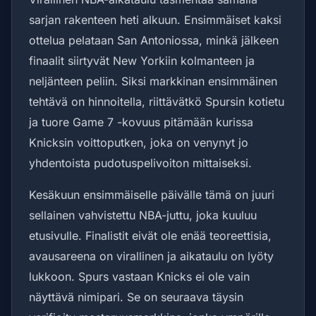
sarjan rakenteen heti alkuun. Ensimmäiset kaksi
ottelua pelataan San Antoniossa, minkä jälkeen
finaalit siirtyvät New Yorkiin kolmanteen ja
neljänteen peliin. Siksi markkinan ensimmäinen
tehtävä on hinnoitella, riittävätkö Spursin kotietu
ja tuore Game 7 -kovuus pitämään kurissa
Knicksin voittoputken, joka on venynyt jo
yhdentoista pudotuspelivoiton mittaiseksi.
Kesäkuun ensimmäiselle päivälle tämä on juuri
sellainen vahvistettu NBA-juttu, joka kuuluu
etusivulle. Finalistit eivät ole enää teoreettisia,
avausareena on virallinen ja aikataulu on lyöty
lukkoon. Spurs vastaan Knicks ei ole vain
näyttävä nimipari. Se on seuraava täysin