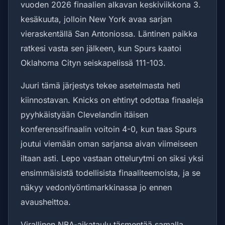
vuoden 2026 finaalien alkavan keskiviikkona 3.
kesäkuuta, jolloin New York avaa sarjan
vieraskentällä San Antoniossa. Läntinen paikka
ratkesi vasta sen jälkeen, kun Spurs kaatoi
Oklahoma Cityn seiskapelissä 111-103.
Juuri tämä järjestys tekee asetelmasta heti
kiinnostavan. Knicks on ehtinyt odottaa finaaleja
pyyhkäistyään Clevelandin itäisen
konferenssifinaalin voitoin 4-0, kun taas Spurs
joutui viemään oman sarjansa aivan viimeiseen
iltaan asti. Lepo vastaan ottelurytmi on siksi yksi
ensimmäisistä todellisista finaaliteemoista, ja se
näkyy vedonlyöntimarkkinassa jo ennen
avausheittoa.
Virallinen NBA-aikataulu täsmentää samalla