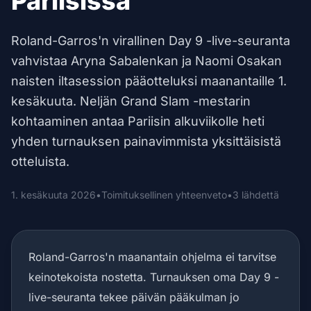
Pariisissa
Roland-Garros'n virallinen Day 9 -live-seuranta
vahvistaa Aryna Sabalenkan ja Naomi Osakan
naisten iltasession pääotteluksi maanantaille 1.
kesäkuuta. Neljän Grand Slam -mestarin
kohtaaminen antaa Pariisin alkuviikolle heti
yhden turnauksen painavimmista yksittäisistä
otteluista.
1. kesäkuuta 2026
•
Toimituksellinen yhteenveto
•
3 lähdettä
Roland-Garros'n maanantain ohjelma ei tarvitse
keinotekoista nostetta. Turnauksen oma Day 9 -
live-seuranta tekee päivän pääkulman jo