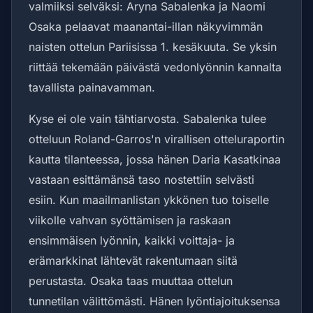
valmiiksi selväksi: Aryna Sabalenka ja Naomi
Osaka pelaavat maanantai-illan näkyvimmän
naisten ottelun Pariisissa 1. kesäkuuta. Se yksin
riittää tekemään päivästä vedonlyönnin kannalta
tavallista painavamman.
Kyse ei ole vain tähtiarvosta. Sabalenka tulee
otteluun Roland-Garros'n virallisen otteluraportin
kautta tilanteessa, jossa hänen Daria Kasatkinaa
vastaan esittämänsä taso nostettiin selvästi
esiin. Kun maailmanlistan ykkönen tuo toiselle
viikolle vahvan syöttämisen ja raskaan
ensimmäisen lyönnin, kaikki voittaja- ja
erämarkkinat lähtevät rakentumaan siitä
perustasta. Osaka taas muuttaa ottelun
tunnetilan välittömästi. Hänen lyöntiajoituksensa