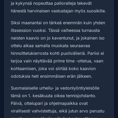
ja kykynsä nopeuttaa palloralleja tekevät
hänestä harvinaisen vastustajan myös suosikille.
Siksi maanantai on tärkeä enemmän kuin yhden
iltasession vuoksi. Tässä vaiheessa turnausta
naisten kaavio on jo kaventunut, ja jokainen iso
ottelu alkaa samalla muokata seuraavaa
hinnoittelukierrosta kohti puolivälieriä. Pariisi ei
tarjoa vain näyttävää prime time -ottelua, vaan
kohtaamisen, joka voi siirtää koko kaavion
odotuksia heti ensimmäisen erän jälkeen.
Suomalaiselle urheilu- ja vedonlyöntiyleisölle
tämä on 1. kesäkuuta oikea tennisjohdanto.
Päivä, ottelupari ja ohjelmapaikka ovat
virallisesti vahvistettuja, eikä jutun arvo perustu