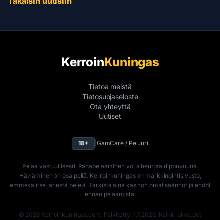
Takaisin uutisiin
Kerroin
Kuningas
Tietoa meistä
Tietosuojaseloste
Ota yhteyttä
Uutiset
18+
|
GamCare / Peluuri
Pelaa vastuullisesti. Rahapelaaminen voi aiheuttaa riippuvuutta.
Häviäminen on osa peliä. Kerroinkuningas on markkinointisivusto,
emmekä itse järjestä pelejä. Tarkista aina kasinon omat säännöt ja ehdot
ennen pelaamista.
© 2026 Kerroinkuningas.com. Päivitetty: 1.7.2026. Kaikki oikeudet