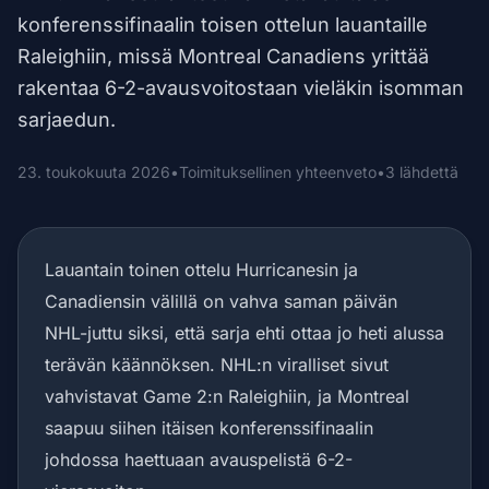
konferenssifinaalin toisen ottelun lauantaille
Raleighiin, missä Montreal Canadiens yrittää
rakentaa 6-2-avausvoitostaan vieläkin isomman
sarjaedun.
23. toukokuuta 2026
•
Toimituksellinen yhteenveto
•
3 lähdettä
Lauantain toinen ottelu Hurricanesin ja
Canadiensin välillä on vahva saman päivän
NHL-juttu siksi, että sarja ehti ottaa jo heti alussa
terävän käännöksen. NHL:n viralliset sivut
vahvistavat Game 2:n Raleighiin, ja Montreal
saapuu siihen itäisen konferenssifinaalin
johdossa haettuaan avauspelistä 6-2-