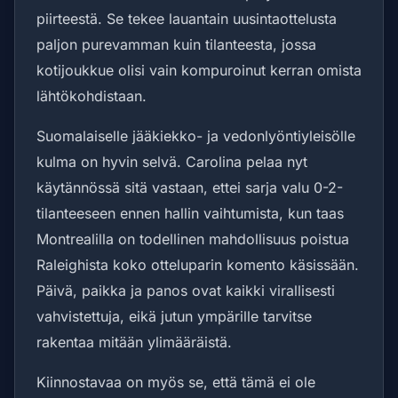
piirteestä. Se tekee lauantain uusintaottelusta
paljon purevamman kuin tilanteesta, jossa
kotijoukkue olisi vain kompuroinut kerran omista
lähtökohdistaan.
Suomalaiselle jääkiekko- ja vedonlyöntiyleisölle
kulma on hyvin selvä. Carolina pelaa nyt
käytännössä sitä vastaan, ettei sarja valu 0-2-
tilanteeseen ennen hallin vaihtumista, kun taas
Montrealilla on todellinen mahdollisuus poistua
Raleighista koko otteluparin komento käsissään.
Päivä, paikka ja panos ovat kaikki virallisesti
vahvistettuja, eikä jutun ympärille tarvitse
rakentaa mitään ylimääräistä.
Kiinnostavaa on myös se, että tämä ei ole