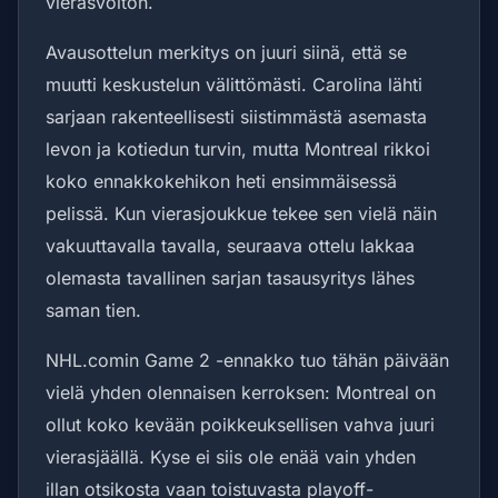
vierasvoiton.
Avausottelun merkitys on juuri siinä, että se
muutti keskustelun välittömästi. Carolina lähti
sarjaan rakenteellisesti siistimmästä asemasta
levon ja kotiedun turvin, mutta Montreal rikkoi
koko ennakkokehikon heti ensimmäisessä
pelissä. Kun vierasjoukkue tekee sen vielä näin
vakuuttavalla tavalla, seuraava ottelu lakkaa
olemasta tavallinen sarjan tasausyritys lähes
saman tien.
NHL.comin Game 2 -ennakko tuo tähän päivään
vielä yhden olennaisen kerroksen: Montreal on
ollut koko kevään poikkeuksellisen vahva juuri
vierasjäällä. Kyse ei siis ole enää vain yhden
illan otsikosta vaan toistuvasta playoff-