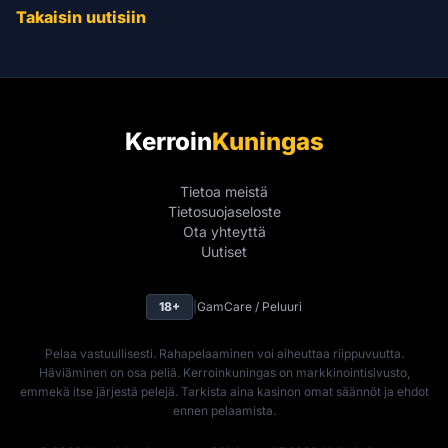
Takaisin uutisiin
Kerroin
Kuningas
Tietoa meistä
Tietosuojaseloste
Ota yhteyttä
Uutiset
18+
|
GamCare / Peluuri
Pelaa vastuullisesti. Rahapelaaminen voi aiheuttaa riippuvuutta.
Häviäminen on osa peliä. Kerroinkuningas on markkinointisivusto,
emmekä itse järjestä pelejä. Tarkista aina kasinon omat säännöt ja ehdot
ennen pelaamista.