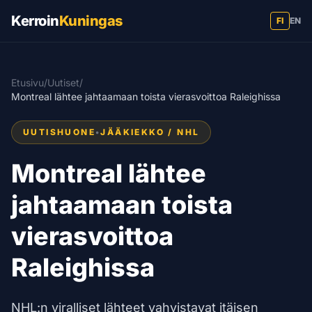
Kerroin
Kuningas
FI
EN
Etusivu
/
Uutiset
/
Montreal lähtee jahtaamaan toista vierasvoittoa Raleighissa
UUTISHUONE
•
JÄÄKIEKKO / NHL
Montreal lähtee
jahtaamaan toista
vierasvoittoa
Raleighissa
NHL:n viralliset lähteet vahvistavat itäisen