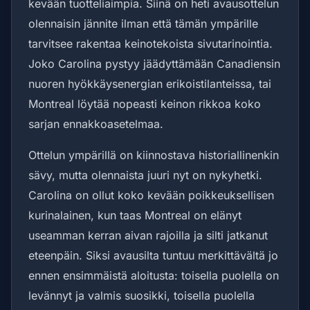
kevään tuotteliaimpia. Siinä on heti avausottelun
olennaisin jännite ilman että tämän ympärille
tarvitsee rakentaa keinotekoista sivutarinointia.
Joko Carolina pystyy jäädyttämään Canadiensin
nuoren hyökkäysenergian erikoistilanteissa, tai
Montreal löytää nopeasti keinon rikkoa koko
sarjan ennakkoasetelmaa.
Ottelun ympärillä on kiinnostava historiallinenkin
sävy, mutta olennaista juuri nyt on nykyhetki.
Carolina on ollut koko kevään poikkeuksellisen
kurinalainen, kun taas Montreal on elänyt
useamman kerran aivan rajoilla ja silti jatkanut
eteenpäin. Siksi avausilta tuntuu merkittävältä jo
ennen ensimmäistä aloitusta: toisella puolella on
levännyt ja valmis suosikki, toisella puolella