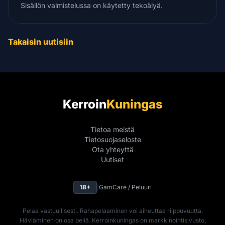
Sisällön valmistelussa on käytetty tekoälyä.
Takaisin uutisiin
Kerroin
Kuningas
Tietoa meistä
Tietosuojaseloste
Ota yhteyttä
Uutiset
18+
|
GamCare / Peluuri
Pelaa vastuullisesti. Rahapelaaminen voi aiheuttaa riippuvuutta.
Häviäminen on osa peliä. Kerroinkuningas on markkinointisivusto,