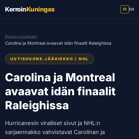
Kerroin
Kuningas
FI
EN
Etusivu
/
Uutiset
/
Carolina ja Montreal avaavat idän finaalit Raleighissa
UUTISHUONE
•
JÄÄKIEKKO / NHL
Carolina ja Montreal
avaavat idän finaalit
Raleighissa
Hurricanesin viralliset sivut ja NHL:n
sarjaennakko vahvistavat Carolinan ja