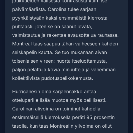
joukkueiden välisestä kontrastista kuin itse
päivämäärästä. Carolina tulee sarjaan
pyyhkäistyään kaksi ensimmäistä kierrosta
puhtaasti, joten se on saanut levätä,
valmistautua ja rakentaa avausottelua rauhassa.
Montreal taas saapuu tähän vaiheeseen kahden
seiskapelin kautta. Se tuo mukanaan aivan
toisenlaisen vireen: nuorta itseluottamusta,
paljon pelattuja kovia minuutteja ja vähemmän
kollektiivista pudotuspelikokemusta.
Hurricanesin oma sarjaennakko antaa
otteluparille lisää muotoa myös pelillisesti.
Carolinan alivoima on toiminut kahdella
ensimmäisellä kierroksella peräti 95 prosentin
tasolla, kun taas Montrealin ylivoima on ollut