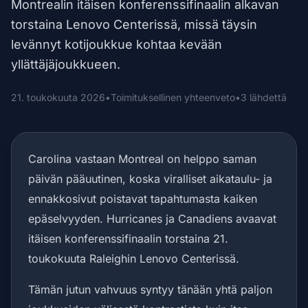
Montrealin itäisen konferenssifinaalin alkavan
torstaina Lenovo Centerissä, missä täysin
levännyt kotijoukkue kohtaa kevään
yllättäjäjoukkueen.
21. toukokuuta 2026
•
Toimituksellinen yhteenveto
•
3 lähdettä
Carolina vastaan Montreal on helppo saman
päivän pääuutinen, koska viralliset aikataulu- ja
ennakkosivut poistavat tapahtumasta kaiken
epäselvyyden. Hurricanes ja Canadiens avaavat
itäisen konferenssifinaalin torstaina 21.
toukokuuta Raleighin Lenovo Centerissä.
Tämän jutun vahvuus syntyy tänään yhtä paljon