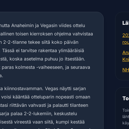
Lä
mutta Anaheimin ja Vegasin viides ottelu
rallinen toisen kierroksen ohjelma vahvistaa
20
n 2-2-tilanne tekee siitä koko päivän
ro
ässä ei tarvitse rakentaa ylimääräisiä
An
mistä, koska asetelma puhuu jo itsestään.
Kn
t paras kolmesta -vaiheeseen, ja seuraava
NH
a.
ista kiinnostavamman. Vegas näytti sarjan
 voisi kääntää otteluparin nopeasti omaan
To
si riittävän vahvasti ja palautti tilanteen
Toi
sarja palaa 2-2-lukemiin, keskustelu
läh
isestä vireestä vaan siitä, kumpi kestää
käy