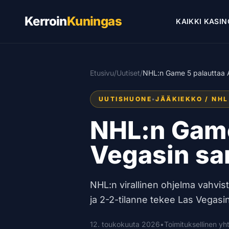
Kerroin
Kuningas
KAIKKI KASIN
Etusivu
/
Uutiset
/
NHL:n Game 5 palauttaa A
UUTISHUONE
•
JÄÄKIEKKO / NHL
NHL:n Game
Vegasin sa
NHL:n virallinen ohjelma vahvist
ja 2-2-tilanne tekee Las Vegas
12. toukokuuta 2026
•
Toimituksellinen y