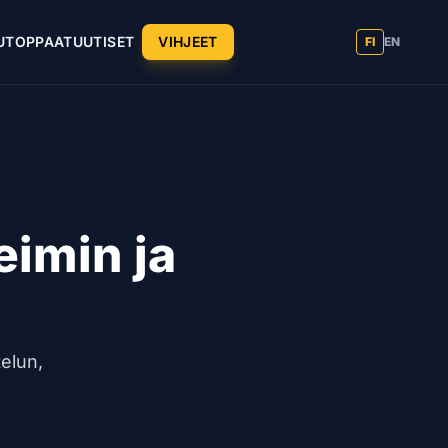
UT
OPPAAT
UUTISET
VIHJEET
FI
EN
imin ja
telun,