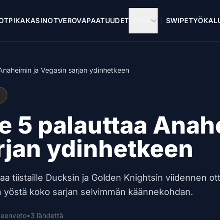
OT
PIKAKASINOT
VEROVAPAAT
UUDET
LISÄÄ
SWIPE
TYÖKAL
naheimin ja Vegasin sarjan ydinhetkeen
 5 palauttaa Anahe
rjan ydinhetkeen
aa tiistaille Ducksin ja Golden Knightsin viidennen ot
in yöstä koko sarjan selvimmän käännekohdan.
hteenveto
•
3 lähdettä