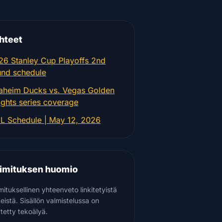
hteet
26 Stanley Cup Playoffs 2nd
und schedule
aheim Ducks vs. Vegas Golden
ights series coverage
L Schedule | May 12, 2026
imituksen huomio
mituksellinen yhteenveto linkitetyistä
teistä. Sisällön valmistelussa on
tetty tekoälyä.