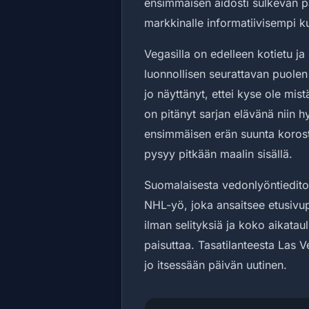
ensimmäisen aidosti sulkevan p
markkinalle informatiivisempi ku
Vegasilla on edelleen kotietu j
luonnollisen seurattavan puol
jo näyttänyt, ettei kyse ole mis
on pitänyt sarjan elävänä niin hy
ensimmäisen erän suunta korost
pysyy pitkään maalin sisällä.
Suomalaisesta vedonlyöntiedito
NHL-yö, joka ansaitsee etusivup
ilman selityksiä ja koko aikataul
paisuttaa. Tasatilanteesta Las
jo itsessään päivän uutinen.