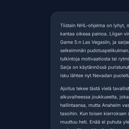
Tiistain NHL-ohjelma on lyhyt, 
kantaa oikeaa painoa. Liigan vi
Game 5:n Las Vegasiin, ja sarja
selkeimmän pudotuspelikulman. T
tulkintoja motivaatiosta tai ryt
Sarja on käytännössä puristunu
isku lähtee nyt Nevadan puolelt
Ajoitus tekee tästä vielä tavall
alkuvaiheessa joukkueelta, joka
hallintaansa, mutta Anaheim vasta
tasoihin. Kun toisen kierroksen 
muuttuu heti. Enää ei puhuta yle