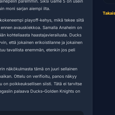
ainepelin paremmin. Siksi Game 5 on usein
in moni sarjan aiempi ilta.
Takais
a kokeneempi playoff-kehys, mikä tekee siitä
en ennen avauskiekkoa. Samalla Anaheim on
tään kohteliaasta haastajavierailusta. Ducks
vin, että jokainen erikoistilanne ja jokainen
uu tavallista enemmän, etenkin jos peli
rin näkökulmasta tämä on juuri sellainen
aikan. Ottelu on verifioitu, panos näkyy
u on poikkeuksellisen siisti. Tätä ei tarvitse
 Vegasiin palaava Ducks–Golden Knights on