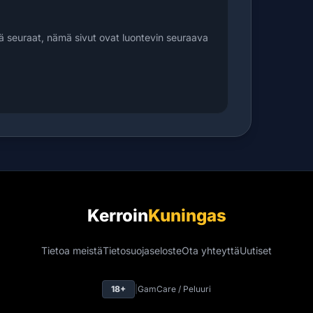
ä seuraat, nämä sivut ovat luontevin seuraava
Kerroin
Kuningas
Tietoa meistä
Tietosuojaseloste
Ota yhteyttä
Uutiset
18+
|
GamCare / Peluuri