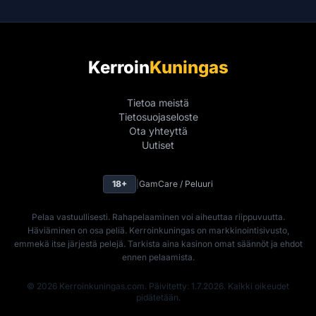
Kerroin
Kuningas
Tietoa meistä
Tietosuojaseloste
Ota yhteyttä
Uutiset
18+
|
GamCare / Peluuri
Pelaa vastuullisesti. Rahapelaaminen voi aiheuttaa riippuvuutta.
Häviäminen on osa peliä. Kerroinkuningas on markkinointisivusto,
emmekä itse järjestä pelejä. Tarkista aina kasinon omat säännöt ja ehdot
ennen pelaamista.
© 2026 Kerroinkuningas.com. Päivitetty: 1.7.2026. Kaikki oikeudet
pidätetään.