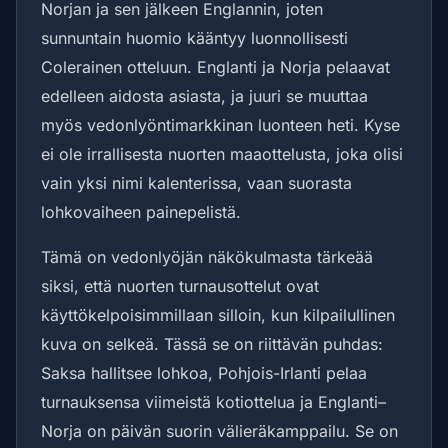
Norjan ja sen jälkeen Englannin, joten
sunnuntain huomio kääntyy luonnollisesti
Colerainen otteluun. Englanti ja Norja pelaavat
edelleen aidosta asiasta, ja juuri se muuttaa
myös vedonlyöntimarkkinan luonteen heti. Kyse
ei ole irrallisesta nuorten maaottelusta, joka olisi
vain yksi nimi kalenterissa, vaan suorasta
lohkovaiheen painepelistä.
Tämä on vedonlyöjän näkökulmasta tärkeää
siksi, että nuorten turnausottelut ovat
käyttökelpoisimmillaan silloin, kun kilpailullinen
kuva on selkeä. Tässä se on riittävän puhdas:
Saksa hallitsee lohkoa, Pohjois-Irlanti pelaa
turnauksensa viimeistä kotiottelua ja Englanti–
Norja on päivän suorin välieräkamppailu. Se on