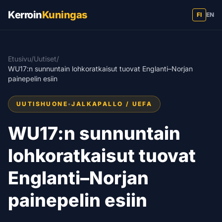
Kerroin
Kuningas
FI
EN
Etusivu
/
Uutiset
/
WU17:n sunnuntain lohkoratkaisut tuovat Englanti–Norjan
painepelin esiin
UUTISHUONE
•
JALKAPALLO / UEFA
WU17:n sunnuntain
lohkoratkaisut tuovat
Englanti–Norjan
painepelin esiin