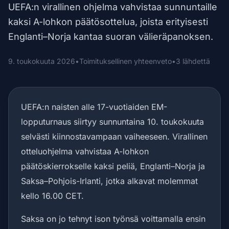
UEFA:n virallinen ohjelma vahvistaa sunnuntaille
kaksi A-lohkon päätösottelua, joista erityisesti
Englanti–Norja kantaa suoran välieräpanoksen.
9. toukokuuta 2026
•
Toimituksellinen yhteenveto
•
3 lähdettä
UEFA:n naisten alle 17-vuotiaiden EM-
lopputurnaus siirtyy sunnuntaina 10. toukokuuta
selvästi kiinnostavampaan vaiheeseen. Virallinen
otteluohjelma vahvistaa A-lohkon
päätöskierrokselle kaksi peliä, Englanti–Norja ja
Saksa–Pohjois-Irlanti, jotka alkavat molemmat
kello 16.00 CET.
Saksa on jo tehnyt ison työnsä voittamalla ensin