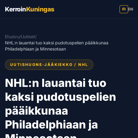
Kerroin
Kuningas
FI
EN
Etusivu
/
Uutiset
/
NHL:n lauantai tuo kaksi pudotuspelien pääikkunaa
Philadelphiaan ja Minnesotaan
UUTISHUONE
•
JÄÄKIEKKO / NHL
NHL:n lauantai tuo
kaksi pudotuspelien
pääikkunaa
Philadelphiaan ja