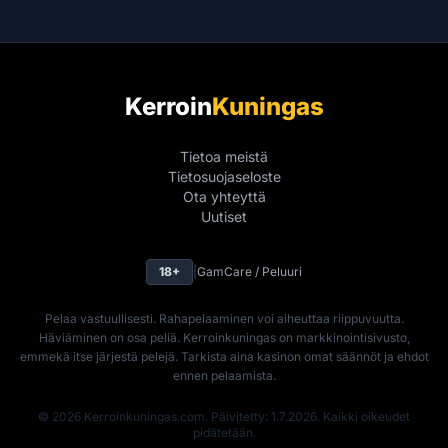
Kerroin
Kuningas
Tietoa meistä
Tietosuojaseloste
Ota yhteyttä
Uutiset
18+
|
GamCare / Peluuri
Pelaa vastuullisesti. Rahapelaaminen voi aiheuttaa riippuvuutta.
Häviäminen on osa peliä. Kerroinkuningas on markkinointisivusto,
emmekä itse järjestä pelejä. Tarkista aina kasinon omat säännöt ja ehdot
ennen pelaamista.
© 2026 Kerroinkuningas.com. Päivitetty: 1.7.2026. Kaikki oikeudet
pidätetään.