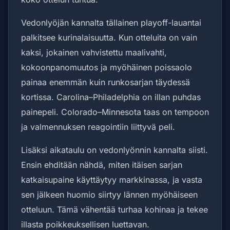
Vedonlyöjän kannalta tällainen playoff-lauantai
palkitsee kurinalaisuutta. Kun otteluita on vain
kaksi, jokainen vahvistettu maalivahti,
kokoonpanomuutos ja myöhäinen poissaolo
painaa enemmän kuin runkosarjan täydessä
kortissa. Carolina–Philadelphia on illan puhdas
painepeli. Colorado–Minnesota taas on tempoon
ja valmennuksen reagointiin liittyvä peli.
Lisäksi aikataulu on vedonlyönnin kannalta siisti.
Ensin ehditään nähdä, miten itäisen sarjan
katkaisupaine käyttäytyy markkinassa, ja vasta
sen jälkeen huomio siirtyy lännen myöhäiseen
otteluun. Tämä vähentää turhaa kohinaa ja tekee
illasta poikkeuksellisen luettavan.