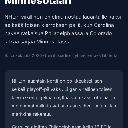
Minnesotaan
NHL:n virallinen ohjelma nostaa lauantaille kaksi
selkeää toisen kierroksen peliä, kun Carolina
hakee ratkaisua Philadelphiassa ja Colorado
jatkaa sarjaa Minnesotassa.
9. toukokuuta 2026
•
Toimituksellinen yhteenveto
•
3 lähdettä
NHL:n lauantain kortti on poikkeuksellisen
selkeä playoff-päiväksi. Liigan virallinen toisen
kierroksen ohjelma näyttää vain kaksi ottelua, ja
molemmat vaikuttavat suoraan siihen, miten illan
markkina rakentuu.
Carolina aloittaa Philadelphiassa kello 18 ET ja