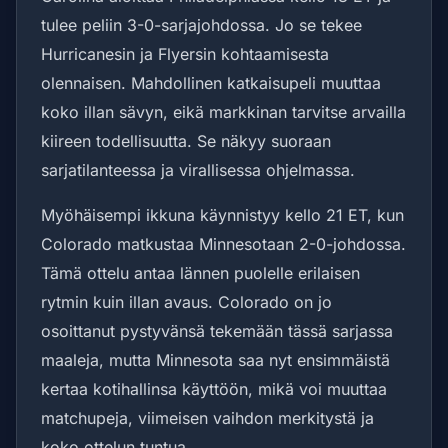
tulee peliin 3-0-sarjajohdossa. Jo se tekee
Hurricanesin ja Flyersin kohtaamisesta
olennaisen. Mahdollinen katkaisupeli muuttaa
koko illan sävyn, eikä markkinan tarvitse arvailla
kiireen todellisuutta. Se näkyy suoraan
sarjatilanteessa ja virallisessa ohjelmassa.
Myöhäisempi ikkuna käynnistyy kello 21 ET, kun
Colorado matkustaa Minnesotaan 2-0-johdossa.
Tämä ottelu antaa lännen puolelle erilaisen
rytmin kuin illan avaus. Colorado on jo
osoittanut pystyvänsä tekemään tässä sarjassa
maaleja, mutta Minnesota saa nyt ensimmäistä
kertaa kotihallinsa käyttöön, mikä voi muuttaa
matchupeja, viimeisen vaihdon merkitystä ja
koko ottelun tuntua.