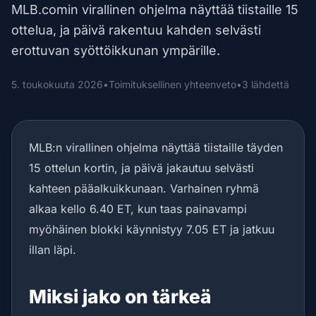
MLB.comin virallinen ohjelma näyttää tiistaille 15
ottelua, ja päivä rakentuu kahden selvästi
erottuvan syöttöikkunan ympärille.
5. toukokuuta 2026
•
Toimituksellinen yhteenveto
•
3 lähdettä
MLB:n virallinen ohjelma näyttää tiistaille täyden
15 ottelun kortin, ja päivä jakautuu selvästi
kahteen pääalkuikkunaan. Varhainen ryhmä
alkaa kello 6.40 ET, kun taas painavampi
myöhäinen blokki käynnistyy 7.05 ET ja jatkuu
illan läpi.
Miksi jako on tärkeä