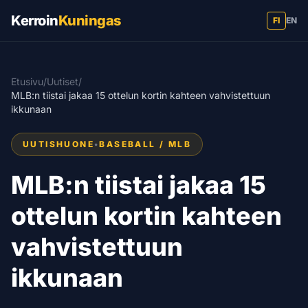
Kerroin
Kuningas
FI
EN
Etusivu
/
Uutiset
/
MLB:n tiistai jakaa 15 ottelun kortin kahteen vahvistettuun
ikkunaan
UUTISHUONE
•
BASEBALL / MLB
MLB:n tiistai jakaa 15
ottelun kortin kahteen
vahvistettuun
ikkunaan