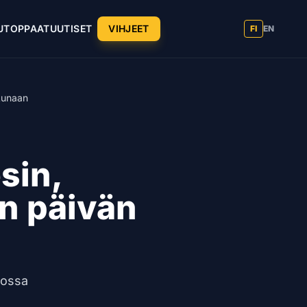
UT
OPPAAT
UUTISET
VIHJEET
FI
EN
kkunaan
sin,
in päivän
jossa