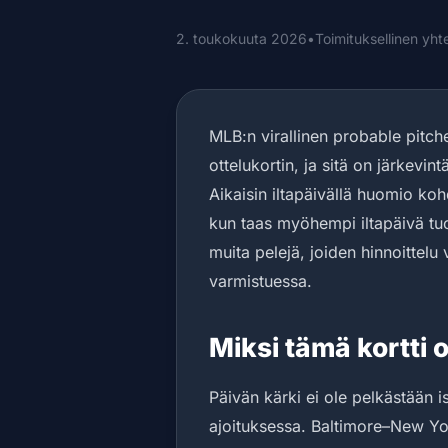
2. toukokuuta 2026
•
Toimituksellinen yh
MLB:n virallinen probable pitche
ottelukortin, ja sitä on järkevi
Aikaisin iltapäivällä huomio ko
kun taas myöhempi iltapäivä tu
muita pelejä, joiden hinnoittel
varmistuessa.
Miksi tämä kortti 
Päivän kärki ei ole pelkästään 
ajoituksessa. Baltimore–New Yor