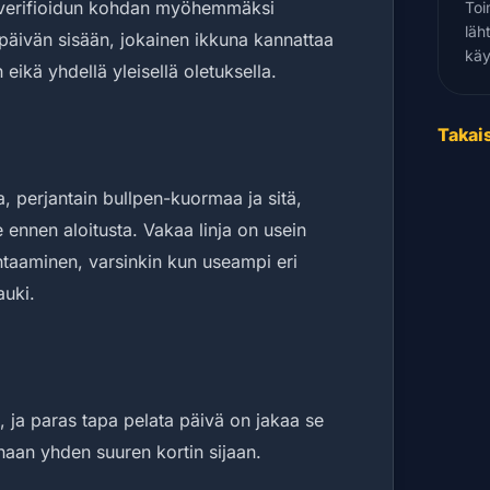
 verifioidun kohdan myöhemmäksi
Toi
läh
ät päivän sisään, jokainen ikkuna kannattaa
käy
 eikä yhdellä yleisellä oletuksella.
Takais
 perjantain bullpen-kuormaa ja sitä,
e ennen aloitusta. Vakaa linja on usein
htaaminen, varsinkin kun useampi eri
auki.
, ja paras tapa pelata päivä on jakaa se
naan yhden suuren kortin sijaan.