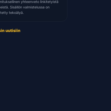
mituksellinen yhteenveto linkitetyistä
teistä. Sisällön valmistelussa on
tetty tekoälyä.
in uutisiin