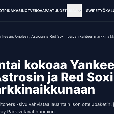
OT
PIKAKASINOT
VEROVAPAAT
UUDET
LISÄÄ
SWIPE
TYÖKAL
nkeesin, Oriolesin, Astrosin ja Red Soxin päivän kahteen markkinai
ntai kokoaa Yankee
Astrosin ja Red Sox
rkkinaikkunaan
tchers -sivu vahvistaa lauantain ison ottelupaketin, 
ay Park vetävät huomion.