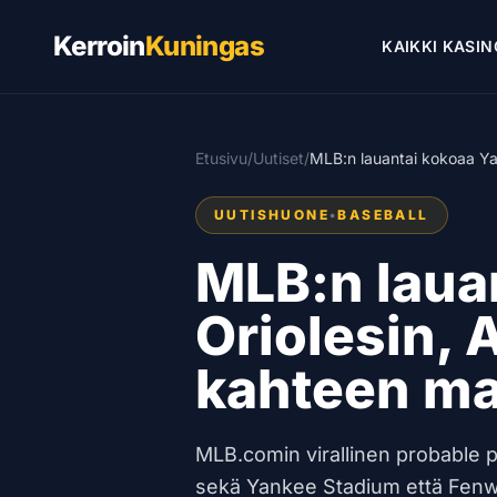
Kerroin
Kuningas
KAIKKI KASIN
Etusivu
/
Uutiset
/
MLB:n lauantai kokoaa Ya
UUTISHUONE
•
BASEBALL
MLB:n laua
Oriolesin, 
kahteen ma
MLB.comin virallinen probable pi
sekä Yankee Stadium että Fenw