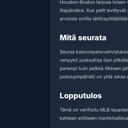
Houston–Boston tarjoaa toisen
iltapäiväksi. Kun pelit levittyv
arvioida omilla lähtösyöttäjillään
Mitä seurata
Seuraa kokoonpanovahvistuksia,
venyykö juoksulinja liian pitkäll
parempi kuin pelkkä liikkeen ja
juoksuympäristö on yhtä aikaa 
Lopputulos
Tämä on verifioitu MLB-lauantai
kahteen erilliseen markkinaikku