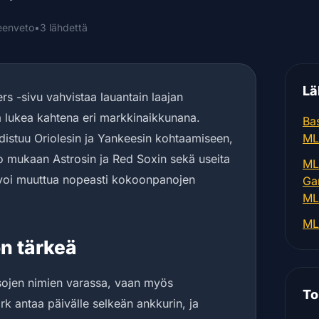
teenveto
•
3 lähdettä
Lä
rs -sivu vahvistaa lauantain laajan
ntä lukea kahtena eri markkinaikkunana.
Bas
hdistuu Oriolesin ja Yankeesin kohtaamiseen,
ML
o mukaan Astrosin ja Red Soxin sekä useita
ML
u voi muuttua nopeasti kokoonpanojen
Ga
ML
ML
on tärkeä
isojen nimien varassa, vaan myös
To
k antaa päivälle selkeän ankkurin, ja