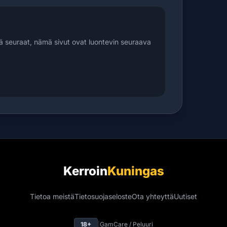
ä seuraat, nämä sivut ovat luontevin seuraava
Kerroin
Kuningas
Tietoa meistä
Tietosuojaseloste
Ota yhteyttä
Uutiset
18+
|
GamCare / Peluuri