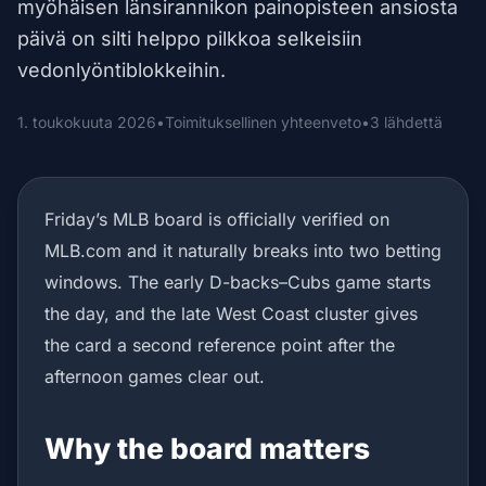
myöhäisen länsirannikon painopisteen ansiosta
päivä on silti helppo pilkkoa selkeisiin
vedonlyöntiblokkeihin.
1. toukokuuta 2026
•
Toimituksellinen yhteenveto
•
3 lähdettä
Friday’s MLB board is officially verified on
MLB.com and it naturally breaks into two betting
windows. The early D-backs–Cubs game starts
the day, and the late West Coast cluster gives
the card a second reference point after the
afternoon games clear out.
Why the board matters