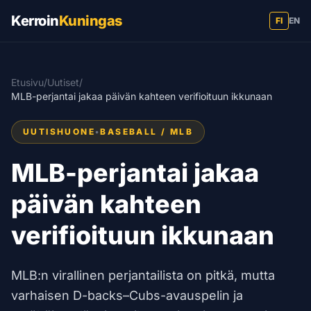
Kerroin
Kuningas
FI
EN
Etusivu
/
Uutiset
/
MLB-perjantai jakaa päivän kahteen verifioituun ikkunaan
UUTISHUONE
•
BASEBALL / MLB
MLB-perjantai jakaa
päivän kahteen
verifioituun ikkunaan
MLB:n virallinen perjantailista on pitkä, mutta
varhaisen D-backs–Cubs-avauspelin ja