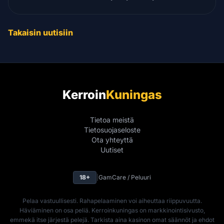
Takaisin uutisiin
Kerroin
Kuningas
Tietoa meistä
Tietosuojaseloste
Ota yhteyttä
Uutiset
18+
|
GamCare / Peluuri
Pelaa vastuullisesti. Rahapelaaminen voi aiheuttaa riippuvuutta.
Häviäminen on osa peliä. Kerroinkuningas on markkinointisivusto,
emmekä itse järjestä pelejä. Tarkista aina kasinon omat säännöt ja ehdot