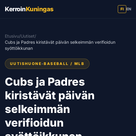
Kerroin
Kuningas
FI
EN
Etusivu
/
Uutiset
/
Cubs ja Padres kiristävät päivän selkeimmän verifioidun
syöttöikkunan
UUTISHUONE
•
BASEBALL / MLB
Cubs ja Padres
kiristävät päivän
selkeimmän
verifioidun