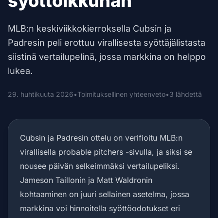
syöttöikkunan
MLB:n keskiviikkokierroksella Cubsin ja
Padresin peli erottuu virallisesta syöttäjälistasta
siistinä vertailupelinä, jossa markkina on helppo
lukea.
29. huhtikuuta 2026
•
Toimituksellinen yhteenveto
•
3 lähdettä
Cubsin ja Padresin ottelu on verifioitu MLB:n
virallisella probable pitchers -sivulla, ja siksi se
nousee päivän selkeimmäksi vertailupeliksi.
Jameson Taillonin ja Matt Waldronin
kohtaaminen on juuri sellainen asetelma, jossa
markkina voi hinnoitella syöttöodotukset eri