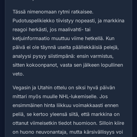
Tässä nimenomaan rytmi ratkaisee.
Pudotuspelikiekko tiivistyy nopeasti, ja markkina
reagoi herkästi, jos maalivahti- tai
ketjuinformaatio muuttuu viime hetkellä. Kun
päivä ei ole täynnä useita päällekkäisiä pelejä,
analyysi pysyy siistimpänä: ensin varmistus,
sitten kokoonpanot, vasta sen jälkeen lopullinen
veto.
Vegasin ja Utahin ottelu on siksi hyvä päivän
mittari myös muulle NHL-lukemiselle. Jos
ensimmäinen hinta liikkuu voimakkaasti ennen
peliä, se kertoo yleensä siitä, että markkina on
ottanut viimeisetkin tiedot huomioon. Silloin kiire
on huono neuvonantaja, mutta kärsivällisyys voi