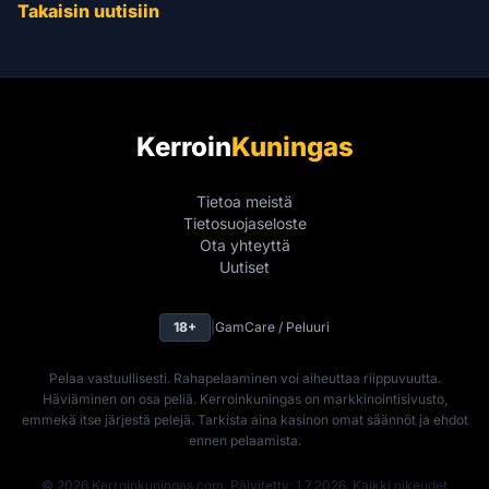
Takaisin uutisiin
Kerroin
Kuningas
Tietoa meistä
Tietosuojaseloste
Ota yhteyttä
Uutiset
18+
|
GamCare / Peluuri
Pelaa vastuullisesti. Rahapelaaminen voi aiheuttaa riippuvuutta.
Häviäminen on osa peliä. Kerroinkuningas on markkinointisivusto,
emmekä itse järjestä pelejä. Tarkista aina kasinon omat säännöt ja ehdot
ennen pelaamista.
© 2026 Kerroinkuningas.com. Päivitetty: 1.7.2026. Kaikki oikeudet