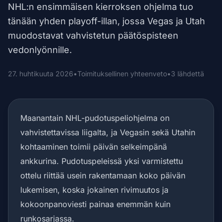
NHL:n ensimmäisen kierroksen ohjelma tuo
tänään yhden playoff-illan, jossa Vegas ja Utah
muodostavat vahvistetun päätöspisteen
vedonlyönnille.
27. huhtikuuta 2026
•
Toimituksellinen yhteenveto
•
3 lähdettä
Maanantain NHL-pudotuspeliohjelma on
vahvistettavissa liigalta, ja Vegasin sekä Utahin
kohtaaminen toimii päivän selkeimpänä
ankkurina. Pudotuspeleissä yksi varmistettu
ottelu riittää usein rakentamaan koko päivän
lukemisen, koska jokainen rivimuutos ja
kokoonpanoviesti painaa enemmän kuin
runkosarjassa.