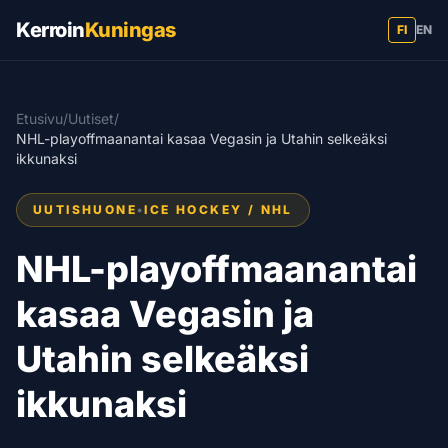
Kerroin
Kuningas
FI
EN
Etusivu
/
Uutiset
/
NHL-playoffmaanantai kasaa Vegasin ja Utahin selkeäksi
ikkunaksi
UUTISHUONE
•
ICE HOCKEY / NHL
NHL-playoffmaanantai
kasaa Vegasin ja
Utahin selkeäksi
ikkunaksi