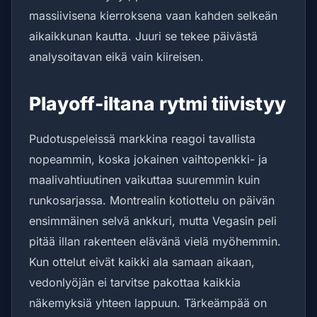
massiivisena kierroksena vaan kahden selkeän
aikaikkunan kautta. Juuri se tekee päivästä
analysoitavan eikä vain kiireisen.
Playoff-iltana rytmi tiivistyy
Pudotuspeleissä markkina reagoi tavallista
nopeammin, koska jokainen vaihtopenkki- ja
maalivahtiuutinen vaikuttaa suuremmin kuin
runkosarjassa. Montrealin kotiottelu on päivän
ensimmäinen selvä ankkuri, mutta Vegasin peli
pitää illan rakenteen elävänä vielä myöhemmin.
Kun ottelut eivät kaikki ala samaan aikaan,
vedonlyöjän ei tarvitse pakottaa kaikkia
näkemyksiä yhteen lappuun. Tärkeämpää on