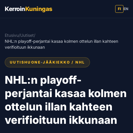
Kerroin
Kuningas
FI
EN
Etusivu
/
Uutiset
/
NHL:n playoff-perjantai kasaa kolmen ottelun illan kahteen
verifioituun ikkunaan
UUTISHUONE
•
JÄÄKIEKKO / NHL
NHL:n playoff-
perjantai kasaa kolmen
ottelun illan kahteen
verifioituun ikkunaan