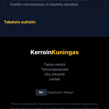
Sisällön valmistelussa on käytetty tekoälyä.
Takaisin uutisiin
Kerroin
Kuningas
Tietoa meistä
Tietosuojaseloste
Ota yhteyttä
Uutiset
18+
|
GamCare / Peluuri
Pelaa vastuullisesti. Rahapelaaminen voi aiheuttaa riippuvuutta.
Häviäminen on osa peliä. Kerroinkuningas on markkinointisivusto,