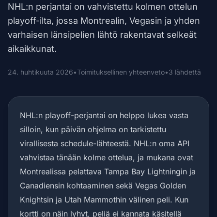
NHL:n perjantai on vahvistettu kolmen ottelun
playoff-ilta, jossa Montrealin, Vegasin ja yhden
varhaisen länsipelien lähtö rakentavat selkeät
aikaikkunat.
24. huhtikuuta 2026
•
Toimituksellinen yhteenveto
•
3 lähdettä
NHL:n playoff-perjantai on helppo lukea vasta
silloin, kun päivän ohjelma on tarkistettu
virallisesta schedule-lähteestä. NHL:n oma API
vahvistaa tänään kolme ottelua, ja mukana ovat
Montrealissa pelattava Tampa Bay Lightningin ja
Canadiensin kohtaaminen sekä Vegas Golden
Knightsin ja Utah Mammothin välinen peli. Kun
kortti on näin lyhyt, peliä ei kannata käsitellä