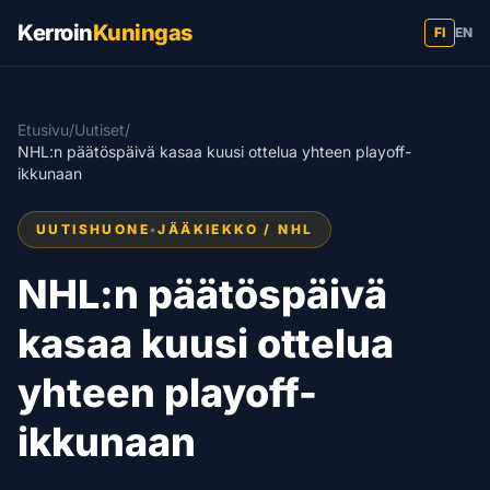
Kerroin
Kuningas
FI
EN
Etusivu
/
Uutiset
/
NHL:n päätöspäivä kasaa kuusi ottelua yhteen playoff-
ikkunaan
UUTISHUONE
•
JÄÄKIEKKO / NHL
NHL:n päätöspäivä
kasaa kuusi ottelua
yhteen playoff-
ikkunaan