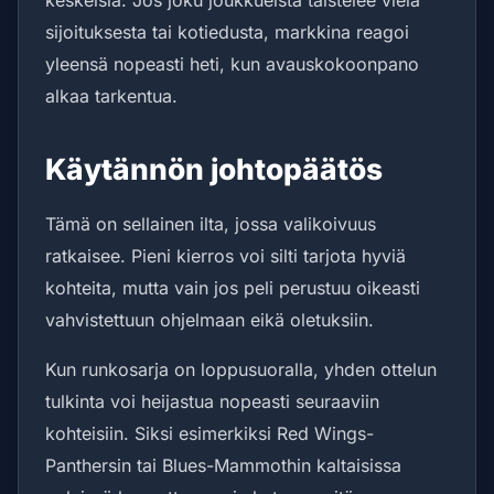
keskeisiä. Jos joku joukkueista taistelee vielä
sijoituksesta tai kotiedusta, markkina reagoi
yleensä nopeasti heti, kun avauskokoonpano
alkaa tarkentua.
Käytännön johtopäätös
Tämä on sellainen ilta, jossa valikoivuus
ratkaisee. Pieni kierros voi silti tarjota hyviä
kohteita, mutta vain jos peli perustuu oikeasti
vahvistettuun ohjelmaan eikä oletuksiin.
Kun runkosarja on loppusuoralla, yhden ottelun
tulkinta voi heijastua nopeasti seuraaviin
kohteisiin. Siksi esimerkiksi Red Wings-
Panthersin tai Blues-Mammothin kaltaisissa