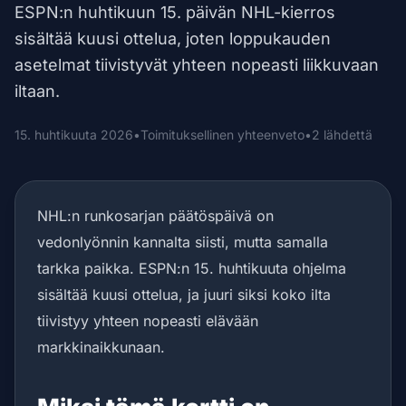
ESPN:n huhtikuun 15. päivän NHL-kierros
sisältää kuusi ottelua, joten loppukauden
asetelmat tiivistyvät yhteen nopeasti liikkuvaan
iltaan.
15. huhtikuuta 2026
•
Toimituksellinen yhteenveto
•
2 lähdettä
NHL:n runkosarjan päätöspäivä on
vedonlyönnin kannalta siisti, mutta samalla
tarkka paikka. ESPN:n 15. huhtikuuta ohjelma
sisältää kuusi ottelua, ja juuri siksi koko ilta
tiivistyy yhteen nopeasti elävään
markkinaikkunaan.