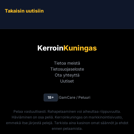
Takaisin uutisiin
Kerroin
Kuningas
Tietoa meistä
Tietosuojaseloste
Ota yhteyttä
Uutiset
18+
|
GamCare / Peluuri
Pelaa vastuullisesti. Rahapelaaminen voi aiheuttaa riippuvuutta.
Häviäminen on osa peliä. Kerroinkuningas on markkinointisivusto,
emmekä itse järjestä pelejä. Tarkista aina kasinon omat säännöt ja ehdot
ennen pelaamista.