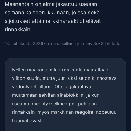
Maanantain ohjelma jakautuu useaan
samanaikaiseen ikkunaan, joissa sekä
sijoitukset että markkinareaktiot elävät
rinnakkain.
13. huhtikuuta 2026
•
Toimituksellinen yhteenveto
•
2 lähdettä
NHL:n maanantain kierros ei ole määrältään
viikon suurin, mutta juuri siksi se on kiinnostava
vedonlyönti-iltana. Ottelut jakautuvat
muutamaan selvään aikablokkiin, ja kun
useampi merkityksellinen peli pelataan
rinnakkain, myös markkinan reagointi nopeutuu
huomattavasti.