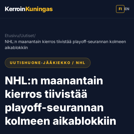
Kerroin
Kuningas
FI
EN
Etusivu
/
Uutiset
/
NHL:n maanantain kierros tiivistää playoff-seurannan kolmeen
aikablokkiin
UUTISHUONE
•
JÄÄKIEKKO / NHL
NHL:n maanantain
kierros tiivistää
playoff-seurannan
kolmeen aikablokkiin